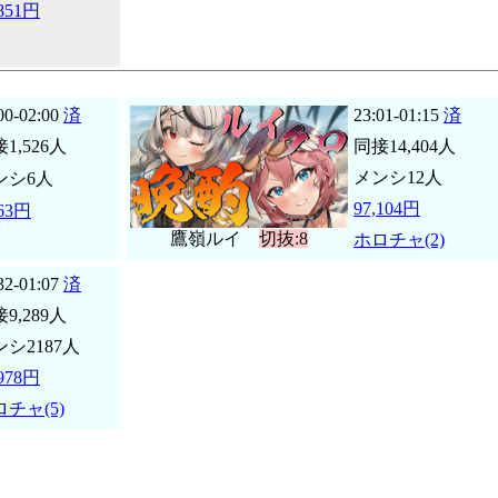
,851円
00-02:00
済
23:01-01:15
済
1,526人
同接14,404人
メンシ12人
ンシ6人
97,104円
563円
鷹嶺ルイ
切抜:8
ホロチャ(2)
32-01:07
済
9,289人
シ2187人
,978円
チャ(5)