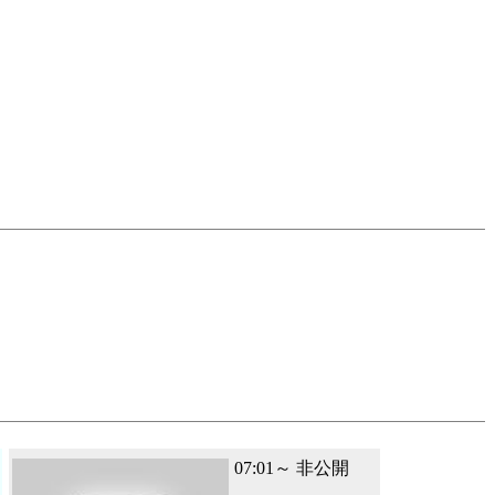
07:01～ 非公開