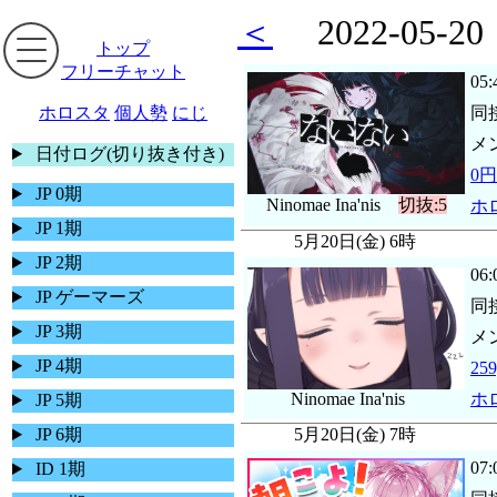
＜
2022-05-
トップ
フリーチャット
05:
ホロスタ
個人勢
にじ
同接
メン
日付ログ(切り抜き付き)
0円
JP 0期
Ninomae Ina'nis
切抜:5
ホロ
JP 1期
5月20日(金) 6時
JP 2期
06:
JP ゲーマーズ
同接
JP 3期
メン
JP 4期
25
Ninomae Ina'nis
ホロ
JP 5期
JP 6期
5月20日(金) 7時
07:
ID 1期