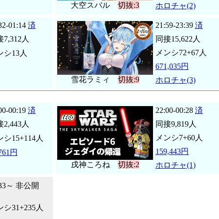
大空スバル
切抜:3
ホロチャ(2)
32-01:14
済
21:59-23:39
済
7,312人
同接15,622人
メンシ72+67人
ンシ13人
671,035円
雪花ラミィ
切抜:9
ホロチャ(3)
00-00:19
済
22:00-00:28
済
2,443人
同接9,819人
メンシ7+60人
シ15+114人
159,443円
,761円
戌神ころね
切抜:2
ホロチャ(1)
:33～ 非公開
シ31+235人