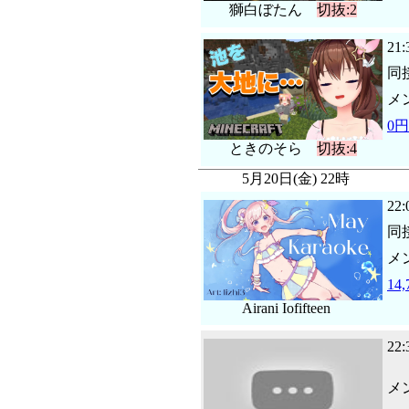
獅白ぼたん
切抜:2
21:
同接
メ
0円
ときのそら
切抜:4
5月20日(金) 22時
22:
同接
メン
14
Airani Iofifteen
22
メン