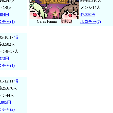
9,547人
同接9,316人
ンシ8人
メンシ14人
,484円
47,320円
Ceres Fauna
切抜:3
チャ(1)
ホロチャ(7)
05-10:17
済
3,502人
ンシ8+57人
,273円
チャ(1)
01-12:11
済
25,676人
ンシ44人
7,805円
チャ(2)