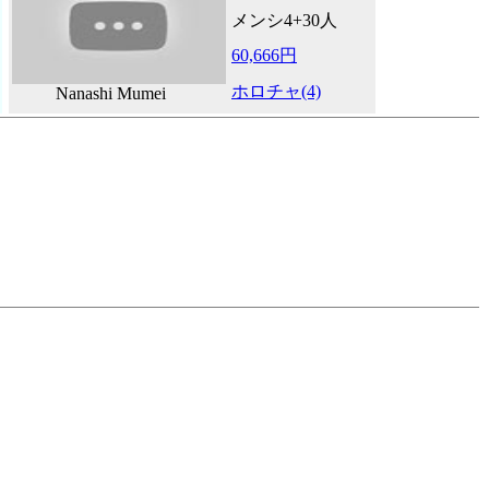
メンシ4+30人
60,666円
ホロチャ(4)
Nanashi Mumei