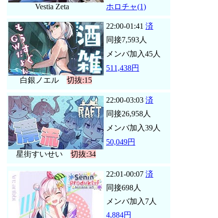
Vestia Zeta
ホロチャ(1)
22:00-01:41
済
同接7,593人
メンバ加入45人
511,438円
白銀ノエル
切抜:15
22:00-03:03
済
同接26,958人
メンバ加入39人
50,049円
星街すいせい
切抜:34
22:01-00:07
済
同接698人
メンバ加入7人
4,884円