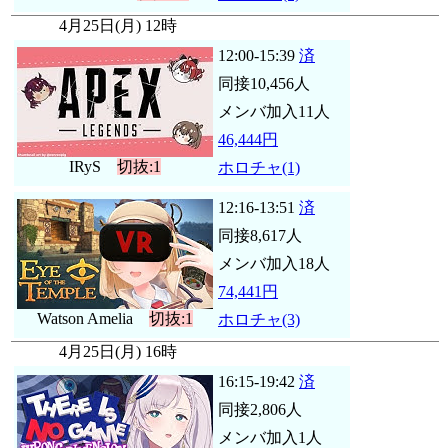
4月25日(月) 12時
12:00-15:39
済
同接10,456人
メンバ加入11人
46,444円
IRyS
切抜:1
ホロチャ(1)
12:16-13:51
済
同接8,617人
メンバ加入18人
74,441円
Watson Amelia
切抜:1
ホロチャ(3)
4月25日(月) 16時
16:15-19:42
済
同接2,806人
メンバ加入1人