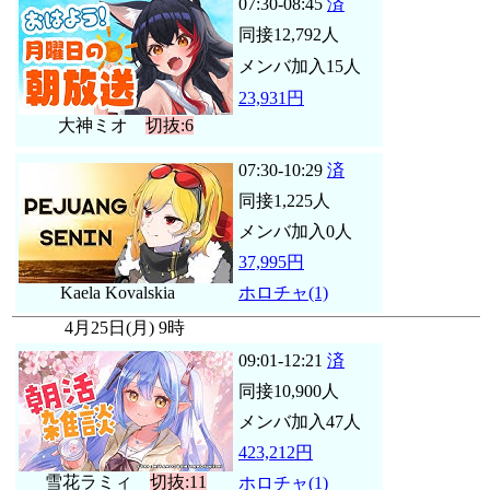
07:30-08:45
済
同接12,792人
メンバ加入15人
23,931円
大神ミオ
切抜:6
07:30-10:29
済
同接1,225人
メンバ加入0人
37,995円
Kaela Kovalskia
ホロチャ(1)
4月25日(月) 9時
09:01-12:21
済
同接10,900人
メンバ加入47人
423,212円
雪花ラミィ
切抜:11
ホロチャ(1)