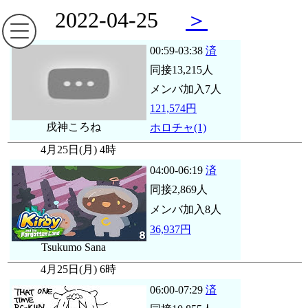
＜
2022-04-25
＞
00:59-03:38
済
同接13,215人
メンバ加入7人
121,574円
戌神ころね
ホロチャ(1)
4月25日(月) 4時
04:00-06:19
済
同接2,869人
メンバ加入8人
36,937円
Tsukumo Sana
4月25日(月) 6時
06:00-07:29
済