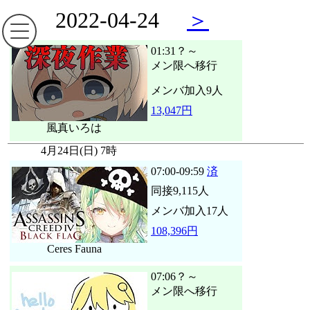
＜
2022-04-24
＞
01:31？～
メン限へ移行
メンバ加入9人
13,047円
風真いろは
4月24日(日) 7時
07:00-09:59
済
同接9,115人
メンバ加入17人
108,396円
Ceres Fauna
07:06？～
メン限へ移行