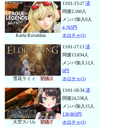
13:01-15:27
済
同接2,160人
メンバ加入0人
4,765円
Kaela Kovalskia
ホロチャ(1)
13:01-17:13
済
同接13,834人
メンバ加入12人
0円
雪花ラミィ
切抜:2
ホロチャ(1)
13:01-18:34
済
同接24,538人
メンバ加入15人
139,803円
大空スバル
切抜:7
ホロチャ(1)