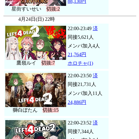
88,130円
星街すいせい
切抜:2
4月24日(日) 22時
22:00-23:49
済
同接5,621人
メンバ加入4人
21,764円
鷹嶺ルイ
切抜:7
ホロチャ(1)
22:00-23:50
済
同接21,731人
メンバ加入11人
24,886円
獅白ぼたん
切抜:15
22:00-23:52
済
同接7,344人