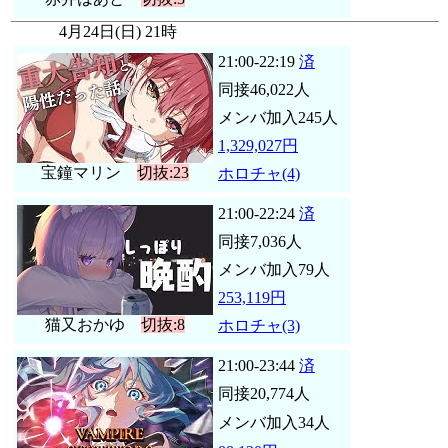
4月24日(日) 21時
21:00-22:19
済
同接46,022人
メンバ加入245人
1,329,027円
宝鐘マリン
切抜:23
ホロチャ(4)
21:00-22:24
済
同接7,036人
メンバ加入79人
253,119円
猫又おかゆ
切抜:8
ホロチャ(3)
21:00-23:44
済
同接20,774人
メンバ加入34人