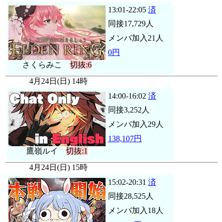
13:01-22:05
済
同接17,729人
メンバ加入21人
0円
さくらみこ
切抜:6
4月24日(日) 14時
14:00-16:02
済
同接3,252人
メンバ加入29人
138,107円
鷹嶺ルイ
切抜:1
4月24日(日) 15時
15:02-20:31
済
同接28,525人
メンバ加入18人