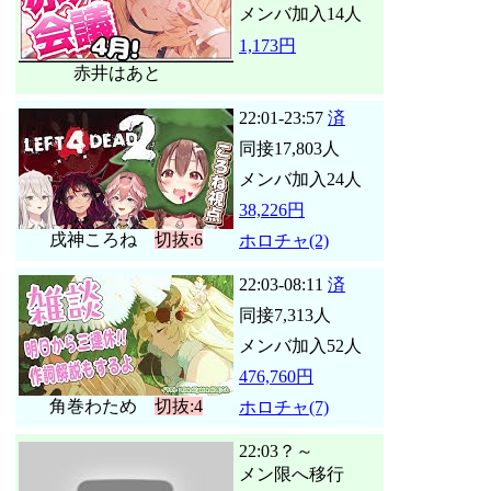
メンバ加入14人
1,173円
赤井はあと
22:01-23:57
済
同接17,803人
メンバ加入24人
38,226円
戌神ころね
切抜:6
ホロチャ(2)
22:03-08:11
済
同接7,313人
メンバ加入52人
476,760円
角巻わため
切抜:4
ホロチャ(7)
22:03？～
メン限へ移行