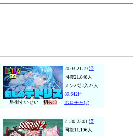
20:03-21:19
済
同接21,848人
メンバ加入27人
89,642円
星街すいせい
切抜:8
ホロチャ(2)
21:30-23:01
済
同接11,196人