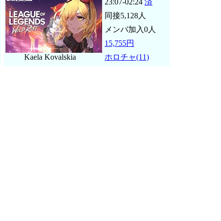
23:07-02:24
済
同接5,128人
メンバ加入0人
15,755円
Kaela Kovalskia
ホロチャ(11)