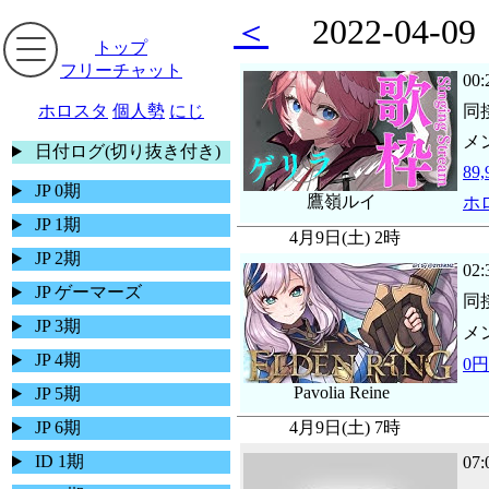
＜
2022-04-
トップ
フリーチャット
00:
ホロスタ
個人勢
にじ
同接
メ
日付ログ(切り抜き付き)
89
JP 0期
鷹嶺ルイ
ホロ
JP 1期
4月9日(土) 2時
JP 2期
02:
JP ゲーマーズ
同接
JP 3期
メ
JP 4期
0円
Pavolia Reine
JP 5期
JP 6期
4月9日(土) 7時
ID 1期
07