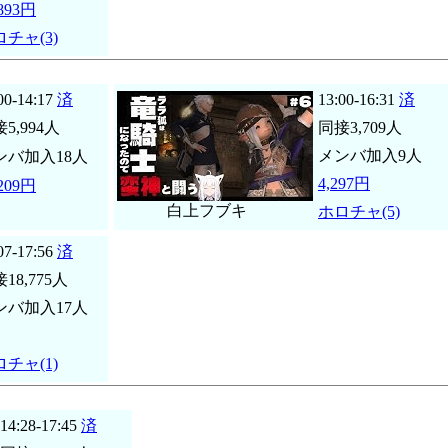
,893円
チャ(3)
00-14:17
済
13:00-16:31
済
5,994人
同接3,709人
メンバ加入9人
ンバ加入18人
4,297円
,209円
白上フブキ
ホロチャ(5)
07-17:56
済
18,775人
ンバ加入17人
チャ(1)
14:28-17:45
済