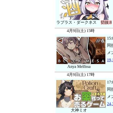
ラプラス・ダークネス
切抜:8
4月9日(土) 15時
15:
同接
メ
19
Anya Melfissa
4月9日(土) 17時
17:
同接
メ
24
大神ミオ