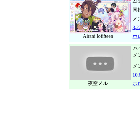
23:
同接
メ
3,
Airani Iofifteen
ホロ
23
メ
メ
10
夜空メル
ホロ