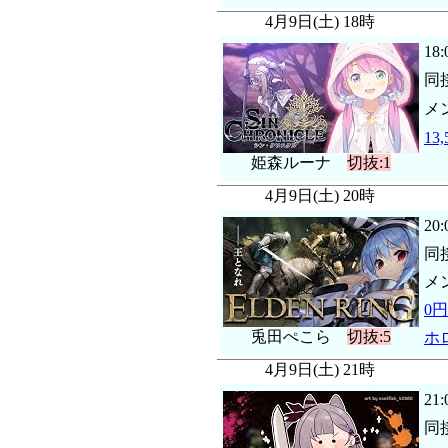
4月9日(土) 18時
18:
同接
メ
13
姫森ルーナ
切抜:1
4月9日(土) 20時
20:
同接
メ
0円
兎田ぺこら
切抜:5
ホロ
4月9日(土) 21時
21:
同接