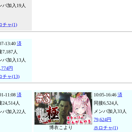
ンバ加入19人
チャ(1)
07-13:40
済
7,187人
ンバ加入13人
6,774円
チャ(13)
01-11:08
済
10:05-16:46
済
24,514人
同接6,524人
メンバ加入33人
ンバ加入22人
79,624円
博衣こより
ホロチャ(1)