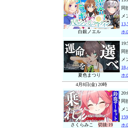
同接
メ
13
白銀ノエル
ホロ
19:
同接
メ
18
夏色まつり
ホロ
4月8日(金) 20時
20:
同接
メ
15
さくらみこ
切抜:19
ホロ