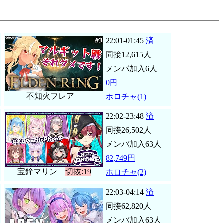
22:01-01:45
済
同接12,615人
メンバ加入6人
0円
不知火フレア
ホロチャ(1)
22:02-23:48
済
同接26,502人
メンバ加入63人
82,749円
宝鐘マリン
切抜:19
ホロチャ(2)
22:03-04:14
済
同接62,820人
メンバ加入63人