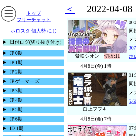
＜
2022-04-
トップ
フリーチャット
00:
ホロスタ
個人勢
にじ
同接
メ
日付ログ(切り抜き付き)
30
JP 0期
紫咲シオン
切抜:11
ホロ
JP 1期
4月8日(金) 1時
JP 2期
01:
JP ゲーマーズ
同接
JP 3期
メ
JP 4期
5,
白上フブキ
JP 5期
JP 6期
4月8日(金) 7時
07:
ID 1期