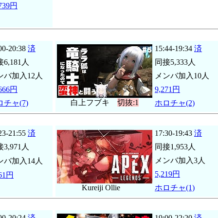
,739円
00-20:38
済
15:44-19:34
済
6,181人
同接5,333人
ンバ加入12人
メンバ加入10人
,666円
9,271円
白上フブキ
切抜:1
チャ(7)
ホロチャ(2)
23-21:55
済
17:30-19:43
済
3,971人
同接1,953人
メンバ加入3人
ンバ加入14人
5,219円
661円
Kureiji Ollie
ホロチャ(1)
00-20:24
済
19:00-22:20
済