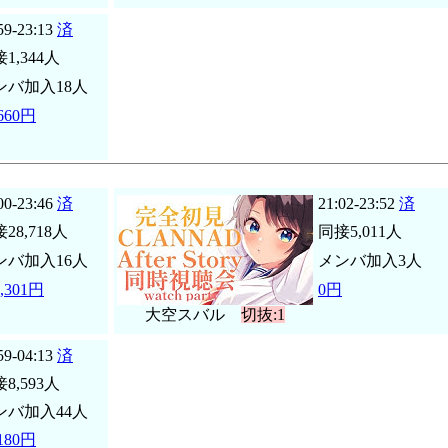
59-23:13
済
1,344人
ンバ加入18人
,660円
00-23:46
済
21:02-23:52
済
28,718人
同接5,011人
ンバ加入16人
メンバ加入3人
7,301円
0円
大空スバル
切抜:1
59-04:13
済
8,593人
ンバ加入44人
,180円