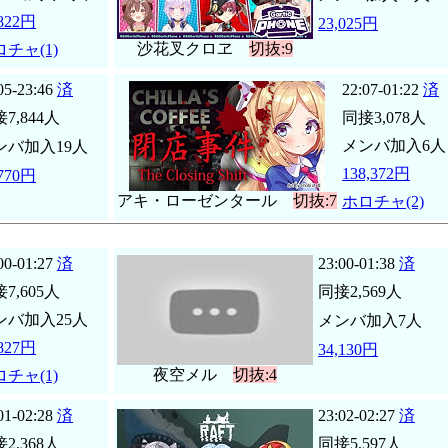
,822円
23,025円
沙花叉クロヱ
切抜:9
チャ(1)
05-23:46
済
22:07-01:22
済
7,844人
同接3,078人
メンバ加入6人
ンバ加入19人
138,372円
,770円
アキ・ローゼンタール
切抜:7
ホロチャ(2)
00-01:27
済
23:00-01:38
済
7,605人
同接2,569人
ンバ加入25人
メンバ加入7人
,827円
34,130円
夜空メル
切抜:4
チャ(1)
01-02:28
済
23:02-02:27
済
2,368人
同接5,597人