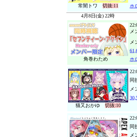
常闇トワ
切抜:11
ホロ
4月8日(金) 22時
22
メ
メ
61
角巻わため
ホロ
22:
同接
メ
30
猫又おかゆ
切抜:10
22:
同接
メ