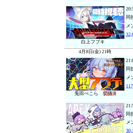
20:
同接
メ
32
白上フブキ
4月8日(金) 21時
21:
同接
メ
11
兎田ぺこら
切抜:8
21:
同接
メ
30