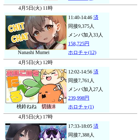
4月5日(火) 11時
11:40-14:46
済
同接9,375人
メンバ加入33人
158,725円
Nanashi Mumei
ホロチャ(12)
4月5日(火) 12時
12:02-14:56
済
同接7,761人
メンバ加入27人
239,998円
桃鈴ねね
切抜:8
ホロチャ(1)
4月5日(火) 17時
17:33-18:05
済
同接7,388人