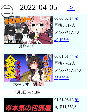
＜
2022-04-05
＞
00:00-02:14
済
同接3,817人
メンバ加入5人
40,105円
鷹嶺ルイ
00:01-01:44
済
同接7,762人
メンバ加入24人
35,639円
大神ミオ
切抜:1
4月5日(火) 1時
01:31-06:13
済
同接11,558人