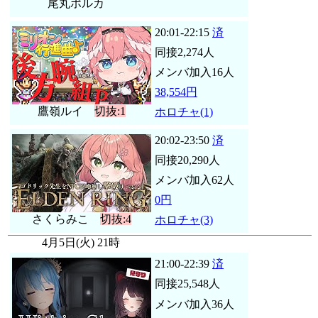
尾丸ポルカ
20:01-22:15
済
同接2,274人
メンバ加入16人
38,554円
鷹嶺ルイ
切抜:1
ホロチャ(1)
20:02-23:50
済
同接20,290人
メンバ加入62人
0円
さくらみこ
切抜:4
ホロチャ(3)
4月5日(火) 21時
21:00-22:39
済
同接25,548人
メンバ加入36人