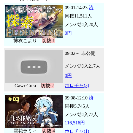
09:01-14:23
済
同接11,511人
メンバ加入20人
0円
博衣こより
切抜:1
09:02～ 非公開
メンバ加入217人
0円
ホロチャ(3)
Gawr Gura
切抜:2
09:08-12:10
済
同接5,745人
メンバ加入77人
116,516円
雪花ラミィ
切抜:4
ホロチャ(1)