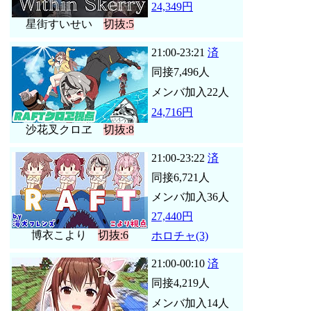
24,349円
星街すいせい
切抜:5
21:00-23:21
済
同接7,496人
メンバ加入22人
24,716円
沙花叉クロヱ
切抜:8
21:00-23:22
済
同接6,721人
メンバ加入36人
27,440円
博衣こより
切抜:6
ホロチャ(3)
21:00-00:10
済
同接4,219人
メンバ加入14人