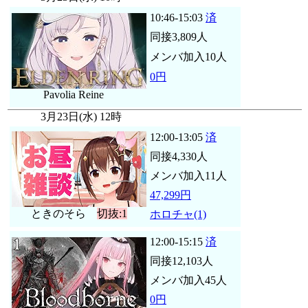
10:46-15:03
済
同接3,809人
メンバ加入10人
0円
Pavolia Reine
3月23日(水) 12時
12:00-13:05
済
同接4,330人
メンバ加入11人
47,299円
ときのそら
切抜:1
ホロチャ(1)
12:00-15:15
済
同接12,103人
メンバ加入45人
0円