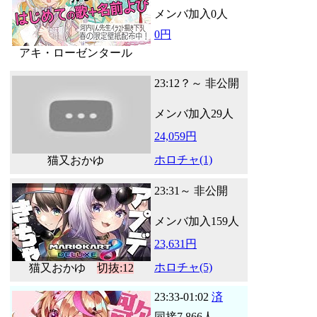
メンバ加入0人
0円
アキ・ローゼンタール
23:12？～ 非公開
メンバ加入29人
24,059円
ホロチャ(1)
猫又おかゆ
23:31～ 非公開
メンバ加入159人
23,631円
ホロチャ(5)
猫又おかゆ
切抜:12
23:33-01:02
済
同接7,866人