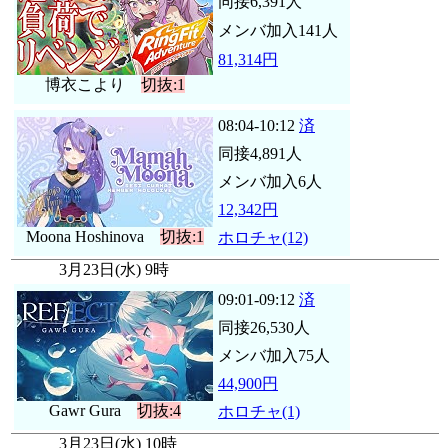
同接6,391人
メンバ加入141人
81,314円
博衣こより
切抜:1
08:04-10:12
済
同接4,891人
メンバ加入6人
12,342円
Moona Hoshinova
切抜:1
ホロチャ(12)
3月23日(水) 9時
09:01-09:12
済
同接26,530人
メンバ加入75人
44,900円
Gawr Gura
切抜:4
ホロチャ(1)
3月23日(水) 10時