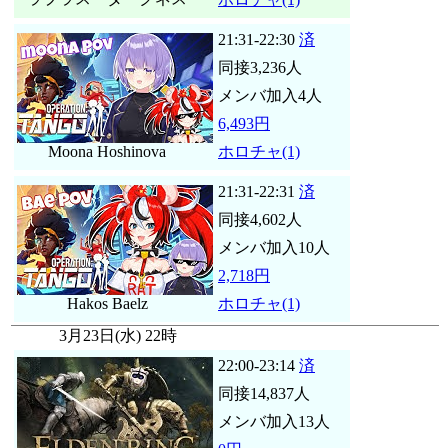
21:31-22:30
済
同接3,236人
メンバ加入4人
6,493円
Moona Hoshinova
ホロチャ(1)
21:31-22:31
済
同接4,602人
メンバ加入10人
2,718円
Hakos Baelz
ホロチャ(1)
3月23日(水) 22時
22:00-23:14
済
同接14,837人
メンバ加入13人