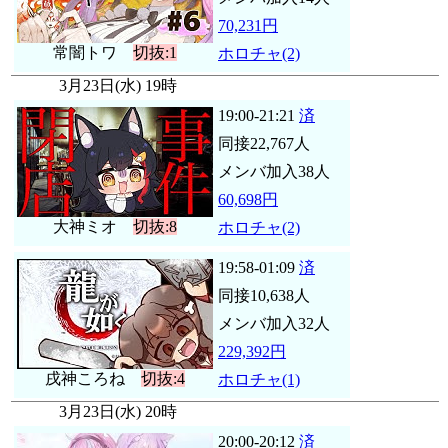
70,231円
常闇トワ
切抜:1
ホロチャ(2)
3月23日(水) 19時
19:00-21:21
済
同接22,767人
メンバ加入38人
60,698円
大神ミオ
切抜:8
ホロチャ(2)
19:58-01:09
済
同接10,638人
メンバ加入32人
229,392円
戌神ころね
切抜:4
ホロチャ(1)
3月23日(水) 20時
20:00-20:12
済