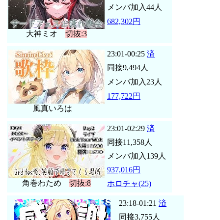
メンバ加入44人
682,302円
大神ミオ
切抜:3
23:01-00:25
済
同接9,494人
メンバ加入23人
177,722円
風真いろは
23:01-02:29
済
同接11,358人
メンバ加入139人
937,016円
角巻わため
切抜:8
ホロチャ(25)
23:18-01:21
済
同接3,755人