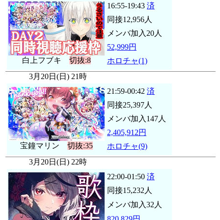
16:55-19:43
済
同接12,956人
メンバ加入20人
52,999円
白上フブキ
切抜:8
ホロチャ(1)
3月20日(日) 21時
21:59-00:42
済
同接25,397人
メンバ加入147人
2,405,912円
宝鐘マリン
切抜:35
ホロチャ(9)
3月20日(日) 22時
22:00-01:50
済
同接15,232人
メンバ加入32人
820,829円