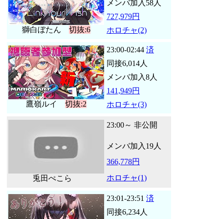
メンバ加入58人
727,979円
獅白ぼたん
切抜:6
ホロチャ(2)
23:00-02:44
済
同接6,014人
メンバ加入8人
141,949円
鷹嶺ルイ
切抜:2
ホロチャ(3)
23:00～ 非公開
メンバ加入19人
366,778円
ホロチャ(1)
兎田ぺこら
23:01-23:51
済
同接6,234人