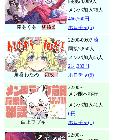
同接24,089人
メンバ加入76人
466,560円
湊あくあ
切抜:6
ホロチャ(5)
22:00-00:07
済
同接5,850人
メンバ加入45人
214,383円
角巻わため
切抜:2
ホロチャ(5)
22:00～
メン限へ移行
メンバ加入41人
0円
白上フブキ
ホロチャ(1)
22:00～