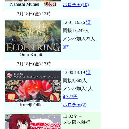
Nanashi Mumei
切抜:1
ホロチャ(10)
3月18日(金) 12時
12:01-16:26
済
同接17,249人
メンバ加入27人
0円
Ouro Kronii
3月18日(金) 13時
13:00-13:19
済
同接3,345人
メンバ加入1人
4,327円
Kureiji Ollie
ホロチャ(2)
13:02？～
メン限へ移行