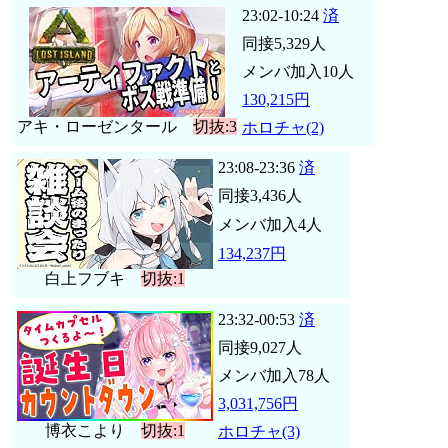
23:02-10:24
済
同接5,329人
メンバ加入10人
130,215円
アキ・ローゼンタール
切抜:3
ホロチャ(2)
23:08-23:36
済
同接3,436人
メンバ加入4人
134,237円
白上フブキ
切抜:1
23:32-00:53
済
同接9,027人
メンバ加入78人
3,031,756円
博衣こより
切抜:1
ホロチャ(3)