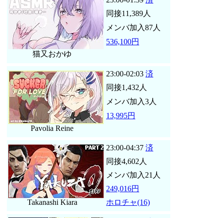
同接11,389人
メンバ加入87人
536,100円
猫又おかゆ
23:00-02:03
済
同接1,432人
メンバ加入3人
13,995円
Pavolia Reine
23:00-04:37
済
同接4,602人
メンバ加入21人
249,016円
Takanashi Kiara
ホロチャ(16)