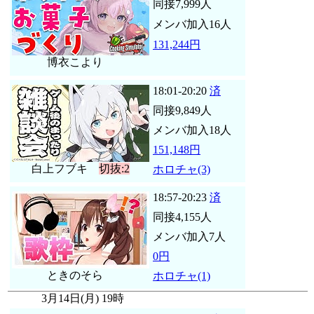
同接7,999人
メンバ加入16人
131,244円
博衣こより
18:01-20:20
済
同接9,849人
メンバ加入18人
151,148円
白上フブキ
切抜:2
ホロチャ(3)
18:57-20:23
済
同接4,155人
メンバ加入7人
0円
ときのそら
ホロチャ(1)
3月14日(月) 19時