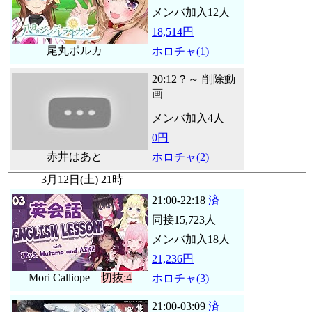
メンバ加入12人
18,514円
尾丸ポルカ
ホロチャ(1)
20:12？～ 削除動
画
メンバ加入4人
0円
赤井はあと
ホロチャ(2)
3月12日(土) 21時
21:00-22:18
済
同接15,723人
メンバ加入18人
21,236円
Mori Calliope
切抜:4
ホロチャ(3)
21:00-03:09
済