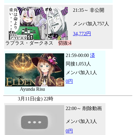
21:35～ 非公開
メンバ加入757人
34,772円
ラプラス・ダークネス
切抜:4
21:59-00:00
済
同接1,053人
メンバ加入1人
0円
Ayunda Risu
3月11日(金) 22時
22:00～ 削除動画
メンバ加入3人
0円