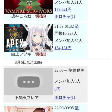
メンバ加入21人
178,621円
戌神ころね
切抜:4
ホロチャ(1)
21:58-01:32
済
同接10,327人
メンバ加入62人
154,131円
白上フブキ
切抜:3
3月6日(日) 22時
22:00～ 削除動画
メンバ加入0人
0円
ホロチャ(1)
不知火フレア
22:00-00:05
済