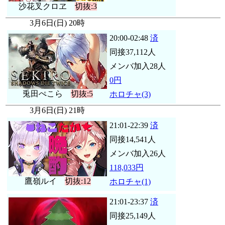
沙花叉クロヱ
切抜:3
3月6日(日) 20時
20:00-02:48
済
同接37,112人
メンバ加入28人
0円
兎田ぺこら
切抜:5
ホロチャ(3)
3月6日(日) 21時
21:01-22:39
済
同接14,541人
メンバ加入26人
118,033円
鷹嶺ルイ
切抜:12
ホロチャ(1)
21:01-23:37
済
同接25,149人