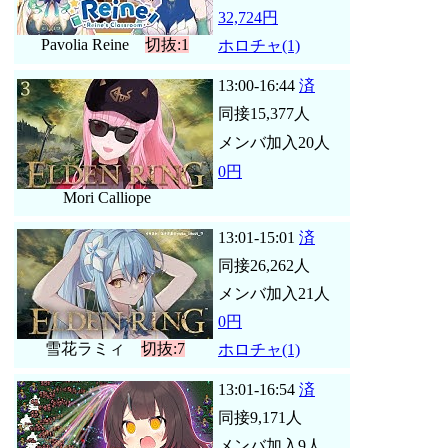
32,724円
Pavolia Reine
切抜:1
ホロチャ(1)
13:00-16:44
済
同接15,377人
メンバ加入20人
0円
Mori Calliope
13:01-15:01
済
同接26,262人
メンバ加入21人
0円
雪花ラミィ
切抜:7
ホロチャ(1)
13:01-16:54
済
同接9,171人
メンバ加入9人