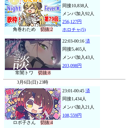
同接10,838人
メンバ加入92人
256,127円
角巻わため
切抜:2
ホロチャ(5)
22:03-00:16
済
同接5,465人
メンバ加入43人
203,098円
常闇トワ
切抜:8
3月6日(日) 23時
23:01-00:45
済
同接1,434人
メンバ加入21人
108,559円
ロボ子さん
切抜:4