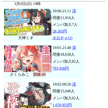
3月6日(日) 19時
19:00-21:11
済
同接11,916人
メンバ加入7人
28,265円
大神ミオ
ホロチャ(2)
19:01-21:40
済
同接18,638人
メンバ加入82人
793,956円
さくらみこ
切抜:16
19:02-00:26
済
同接15,040人
メンバ加入62人
1,070,955円