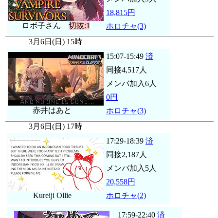
18,815円
ロボ子さん
切抜:1
ホロチャ(3)
3月6日(日) 15時
15:07-15:49
済
同接4,517人
メンバ加入6人
0円
赤井はあと
ホロチャ(3)
3月6日(日) 17時
17:29-18:39
済
同接2,187人
メンバ加入5人
20,558円
Kureiji Ollie
ホロチャ(2)
17:59-22:40
済