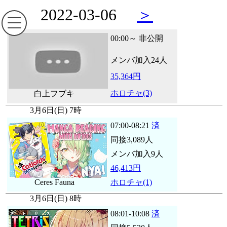
＜
2022-03-06
＞
00:00～ 非公開
メンバ加入24人
35,364円
ホロチャ(3)
白上フブキ
3月6日(日) 7時
07:00-08:21
済
同接3,089人
メンバ加入9人
46,413円
Ceres Fauna
ホロチャ(1)
3月6日(日) 8時
08:01-10:08
済