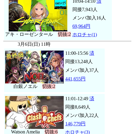
10:04-14:10
済
同接7,943人
メンバ加入16人
69,964円
アキ・ローゼンタール
切抜:2
ホロチャ(1)
3月6日(日) 11時
11:00-15:56
済
同接13,248人
メンバ加入37人
441,655円
白銀ノエル
切抜:2
11:01-12:49
済
同接8,649人
メンバ加入22人
146,779円
Watson Amelia
切抜:6
ホロチャ(3)