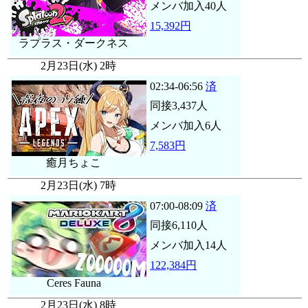
メンバ加入40人
15,392円
ラプラス・ダークネス
2月23日(水) 2時
02:34-06:56
済
同接3,437人
メンバ加入6人
7,583円
癒月ちょこ
2月23日(水) 7時
07:00-08:09
済
同接6,110人
メンバ加入14人
122,384円
Ceres Fauna
2月23日(水) 8時