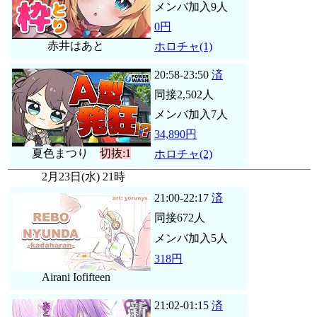
メンバ加入9人
0円
赤井はあと
ホロチャ(1)
20:58-23:50
済
同接2,502人
メンバ加入7人
34,890円
夏色まつり
切抜:1
ホロチャ(2)
2月23日(水) 21時
21:00-22:17
済
同接672人
メンバ加入5人
318円
Airani Iofifteen
21:02-01:15
済