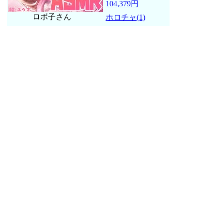
104,379円
ロボ子さん
ホロチャ(1)