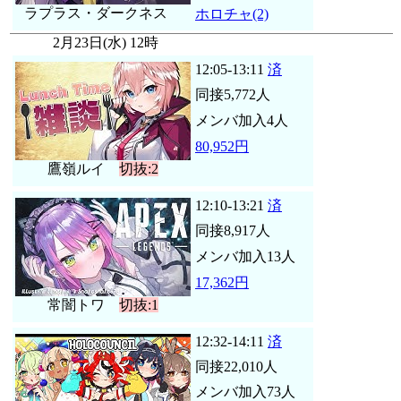
ラプラス・ダークネス
ホロチャ(2)
2月23日(水) 12時
12:05-13:11
済
同接5,772人
メンバ加入4人
80,952円
鷹嶺ルイ
切抜:2
12:10-13:21
済
同接8,917人
メンバ加入13人
17,362円
常闇トワ
切抜:1
12:32-14:11
済
同接22,010人
メンバ加入73人