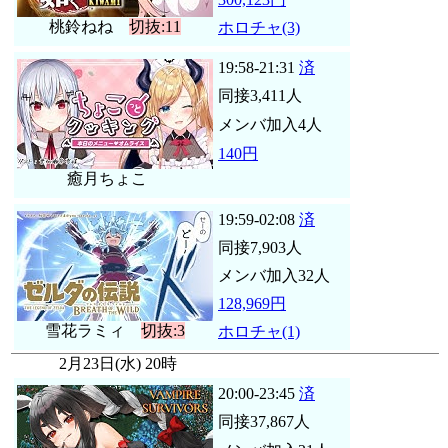
桃鈴ねね
切抜:11
ホロチャ(3)
19:58-21:31
済
同接3,411人
メンバ加入4人
140円
癒月ちょこ
19:59-02:08
済
同接7,903人
メンバ加入32人
128,969円
雪花ラミィ
切抜:3
ホロチャ(1)
2月23日(水) 20時
20:00-23:45
済
同接37,867人