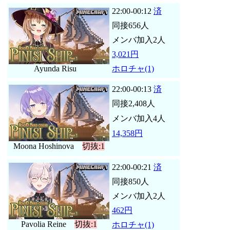
22:00-00:12
済
同接656人
メンバ加入2人
3,021円
Ayunda Risu
ホロチャ(1)
22:00-00:13
済
同接2,408人
メンバ加入4人
14,358円
Moona Hoshinova
切抜:1
22:00-00:21
済
同接850人
メンバ加入2人
462円
Pavolia Reine
切抜:1
ホロチャ(1)