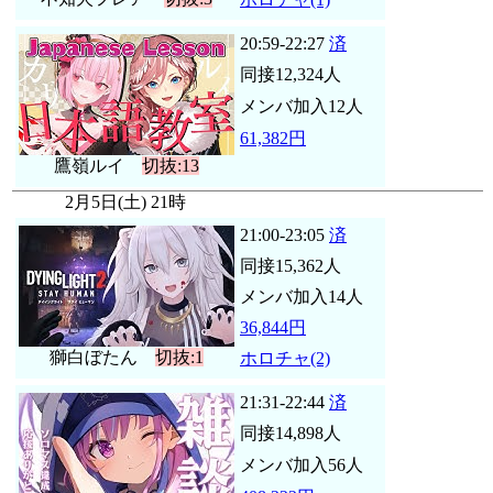
20:59-22:27
済
同接12,324人
メンバ加入12人
61,382円
鷹嶺ルイ
切抜:13
2月5日(土) 21時
21:00-23:05
済
同接15,362人
メンバ加入14人
36,844円
獅白ぼたん
切抜:1
ホロチャ(2)
21:31-22:44
済
同接14,898人
メンバ加入56人