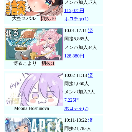
メンバ加入17人
115,075円
大空スバル
切抜:10
ホロチャ(1)
10:01-17:11
済
同接5,865人
メンバ加入34人
128,880円
博衣こより
切抜:1
10:02-11:13
済
同接1,060人
メンバ加入7人
7,225円
Moona Hoshinova
ホロチャ(7)
10:11-13:22
済
同接21,783人