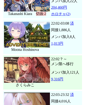
メンバ加入22人
204,460円
Takanashi Kiara
切抜:2
ホロチャ(2)
22:02-03:08
済
同接1,886人
メンバ加入8人
1,013円
Moona Hoshinova
22:02？～
メン限へ移行
メンバ加入121人
9,316円
さくらみこ
22:03-23:32
済
同接4,016人