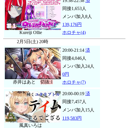
19:58-22:38
済
同接1,653人
メンバ加入8人
139,176円
Kureiji Ollie
ホロチャ(4)
2月5日(土) 20時
20:00-21:14
済
同接4,046人
メンバ加入24人
0円
赤井はあと
切抜:1
ホロチャ(7)
20:00-00:19
済
同接7,457人
メンバ加入15人
119,583円
風真いろは