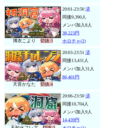
20:01-23:50
済
同接9,390人
メンバ加入8人
38,223円
博衣こより
切抜:3
ホロチャ(2)
20:03-23:51
済
同接13,431人
メンバ加入31人
86,401円
天音かなた
切抜:4
20:06-23:50
済
同接10,704人
メンバ加入9人
14,439円
不知火フレア
切抜:3
ホロチャ(1)