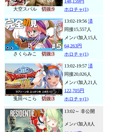
148,159円
大空スバル
切抜:9
ホロチャ(1)
13:02-19:56
済
同接15,557人
メンバ加入15人
64,263円
さくらみこ
切抜:3
ホロチャ(1)
13:02-19:57
済
同接20,026人
メンバ加入21人
122,705円
兎田ぺこら
切抜:3
ホロチャ(1)
13:02～ 非公開
メンバ加入8人