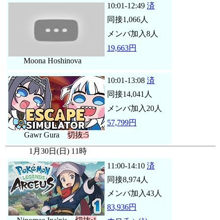
10:01-12:49
済
同接1,066人
メンバ加入8人
19,663円
Moona Hoshinova
10:01-13:08
済
同接14,041人
メンバ加入20人
57,799円
Gawr Gura
切抜:5
1月30日(日) 11時
11:00-14:10
済
同接8,974人
メンバ加入43人
83,936円