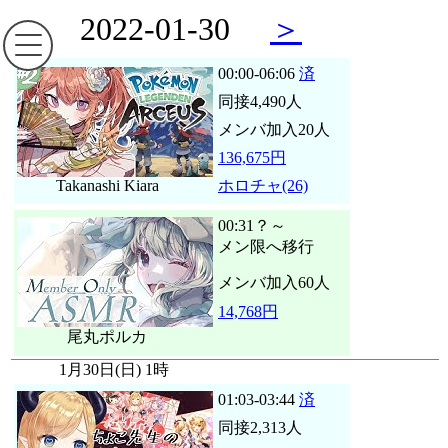
＜
2022-01-30
＞
00:00-06:06
済
同接4,490人
メンバ加入20人
136,675円
Takanashi Kiara
ホロチャ(26)
00:31？～
メン限へ移行
メンバ加入60人
14,768円
尾丸ポルカ
1月30日(日) 1時
01:03-03:44
済
同接2,313人