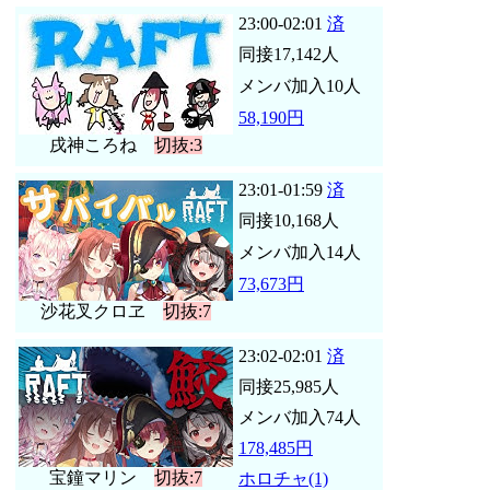
23:00-02:01
済
同接17,142人
メンバ加入10人
58,190円
戌神ころね
切抜:3
23:01-01:59
済
同接10,168人
メンバ加入14人
73,673円
沙花叉クロヱ
切抜:7
23:02-02:01
済
同接25,985人
メンバ加入74人
178,485円
宝鐘マリン
切抜:7
ホロチャ(1)