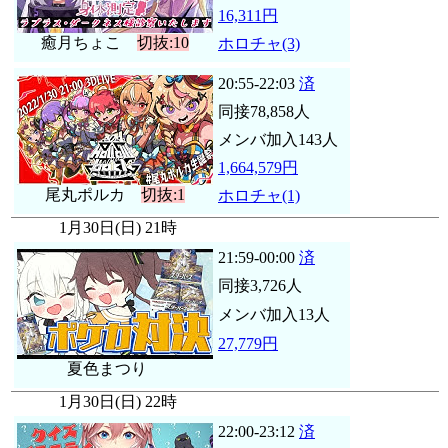
16,311円
癒月ちょこ
切抜:10
ホロチャ(3)
20:55-22:03
済
同接78,858人
メンバ加入143人
1,664,579円
尾丸ポルカ
切抜:1
ホロチャ(1)
1月30日(日) 21時
21:59-00:00
済
同接3,726人
メンバ加入13人
27,779円
夏色まつり
1月30日(日) 22時
22:00-23:12
済