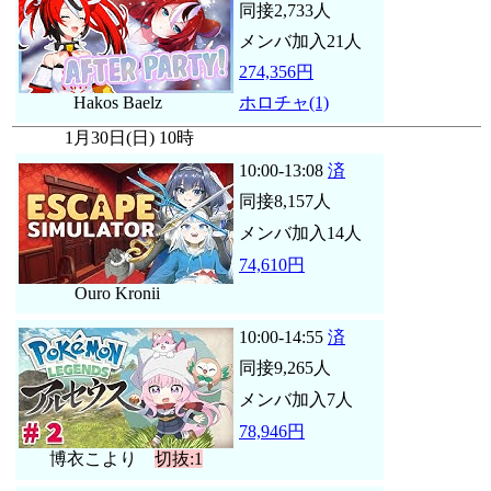
同接2,733人
メンバ加入21人
274,356円
Hakos Baelz
ホロチャ(1)
1月30日(日) 10時
10:00-13:08
済
同接8,157人
メンバ加入14人
74,610円
Ouro Kronii
10:00-14:55
済
同接9,265人
メンバ加入7人
78,946円
博衣こより
切抜:1