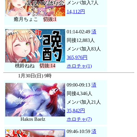
メンバ加入7人
14,112円
癒月ちょこ
切抜:1
01:14-02:49
済
同接12,883人
メンバ加入83人
365,976円
桃鈴ねね
切抜:14
ホロチャ(1)
1月30日(日) 9時
09:00-09:13
済
同接4,346人
メンバ加入21人
35,842円
Hakos Baelz
ホロチャ(7)
09:46-10:59
済