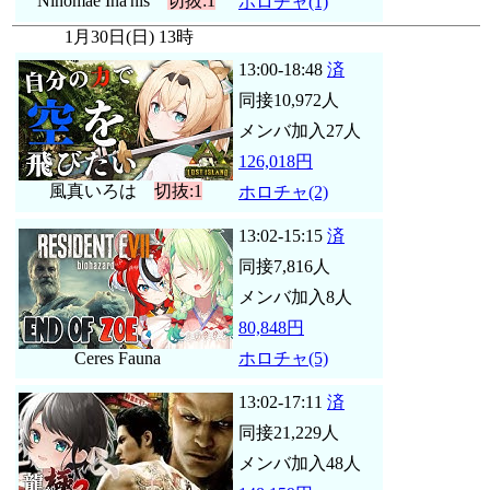
Ninomae Ina'nis
切抜:1
ホロチャ(1)
1月30日(日) 13時
13:00-18:48
済
同接10,972人
メンバ加入27人
126,018円
風真いろは
切抜:1
ホロチャ(2)
13:02-15:15
済
同接7,816人
メンバ加入8人
80,848円
Ceres Fauna
ホロチャ(5)
13:02-17:11
済
同接21,229人
メンバ加入48人