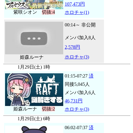
107,473円
紫咲シオン
切抜:4
ホロチャ(1)
00:14～ 非公開
メンバ加入8人
2,578円
ホロチャ(3)
姫森ルーナ
1月29日(土) 1時
01:15-07:27
済
同接5,045人
メンバ加入6人
46,731円
姫森ルーナ
切抜:2
ホロチャ(3)
1月29日(土) 6時
06:02-07:37
済