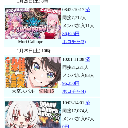
1月29日(土) 8時
08:09-10:17
済
同接7,712人
メンバ加入11人
86,625円
Mori Calliope
ホロチャ(3)
1月29日(土) 10時
10:01-11:08
済
同接21,221人
メンバ加入83人
96,250円
大空スバル
切抜:15
ホロチャ(4)
10:03-14:01
済
同接17,074人
メンバ加入67人
0円