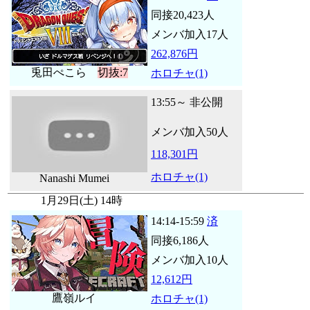
同接20,423人
メンバ加入17人
262,876円
兎田ぺこら
切抜:7
ホロチャ(1)
13:55～ 非公開
メンバ加入50人
118,301円
ホロチャ(1)
Nanashi Mumei
1月29日(土) 14時
14:14-15:59
済
同接6,186人
メンバ加入10人
12,612円
鷹嶺ルイ
ホロチャ(1)