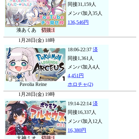
同接31,159人
メンバ加入35人
136,546円
湊あくあ
切抜:1
1月28日(金) 18時
18:06-22:37
済
同接1,361人
メンバ加入4人
4,451円
Pavolia Reine
ホロチャ(2)
1月28日(金) 19時
19:14-22:14
済
同接16,337人
メンバ加入12人
16,380円
大神ミオ
切抜:1