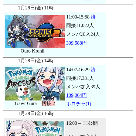
1月28日(金) 11時
11:00-15:58
済
同接11,022人
メンバ加入24人
309,588円
Ouro Kronii
1月28日(金) 14時
14:07-16:29
済
同接17,331人
メンバ加入39人
109,064円
Gawr Gura
切抜:2
ホロチャ(1)
1月28日(金) 16時
16:00～ 非公開