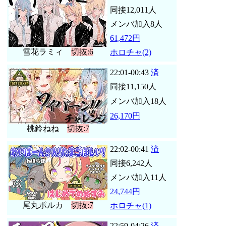
同接12,011人
メンバ加入8人
61,472円
雪花ラミィ
切抜:6
ホロチャ(2)
22:01-00:43
済
同接11,150人
メンバ加入18人
26,170円
桃鈴ねね
切抜:7
22:02-00:41
済
同接6,242人
メンバ加入11人
24,744円
尾丸ポルカ
切抜:7
ホロチャ(1)
22:59-04:26
済