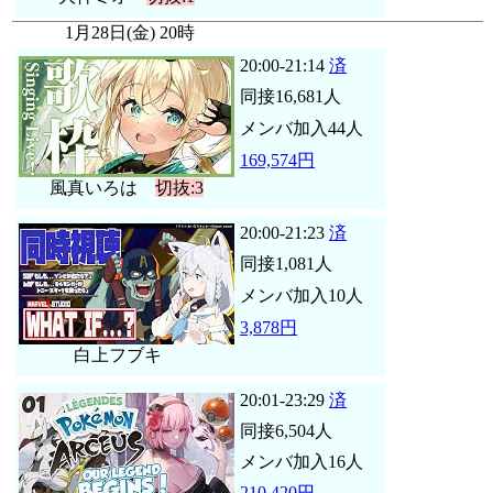
1月28日(金) 20時
20:00-21:14
済
同接16,681人
メンバ加入44人
169,574円
風真いろは
切抜:3
20:00-21:23
済
同接1,081人
メンバ加入10人
3,878円
白上フブキ
20:01-23:29
済
同接6,504人
メンバ加入16人
210,420円