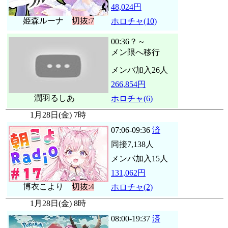
48,024円
姫森ルーナ
切抜:7
ホロチャ(10)
00:36？～
メン限へ移行
メンバ加入26人
266,854円
潤羽るしあ
ホロチャ(6)
1月28日(金) 7時
07:06-09:36
済
同接7,138人
メンバ加入15人
131,062円
博衣こより
切抜:4
ホロチャ(2)
1月28日(金) 8時
08:00-19:37
済