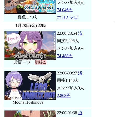
メンバ加入4人
74,046円
夏色まつり
ホロチャ(1)
1月28日(金) 22時
22:00-23:54
済
同接5,296人
メンバ加入9人
74,488円
常闇トワ
切抜:5
22:00-00:27
済
同接1,140人
メンバ加入9人
2,868円
Moona Hoshinova
22:00-01:38
済