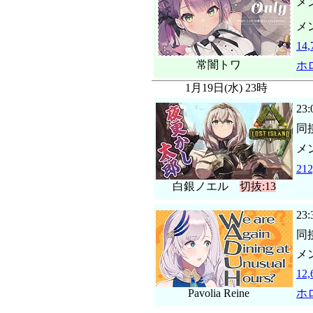
メ
メ
14
常闇トワ
ホロ
1月19日(水) 23時
23:
同接
メ
21
白銀ノエル
切抜:13
23:
同接
メ
12
Pavolia Reine
ホロ