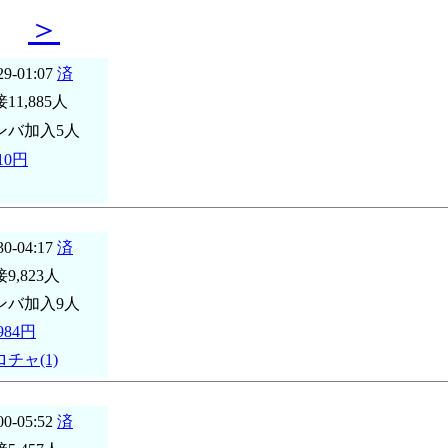
19
＞
29-01:07
済
11,885人
ンバ加入5人
810円
30-04:17
済
9,823人
ンバ加入9人
,984円
チャ(1)
00-05:52
済