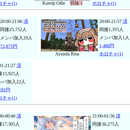
Kureiji Ollie
切抜:1
チャ(1)
ホロチャ(1)
20:00-21:06
済
20:00-21:57
済
同接25,752人
同接1,355人
メンバ加入1人
メンバ加入29人
1,466円
72,875円
Ayunda Risu
ホロチャ(1)
01-21:27
済
15,925人
ンバ加入22人
,181円
チャ(1)
00-00:40
済
21:00-01:56
済
17,305人
同接36,275人