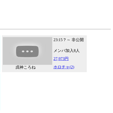
23:15？～ 非公開
メンバ加入8人
27,973円
ホロチャ(2)
戌神ころね