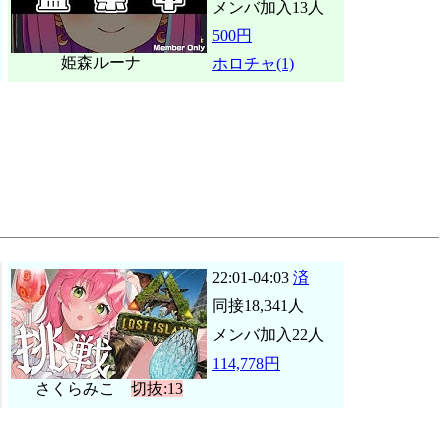
メンバ加入13人
500円
姫森ルーナ
ホロチャ(1)
22:01-04:03
済
同接18,341人
メンバ加入22人
114,778円
さくらみこ
切抜:13