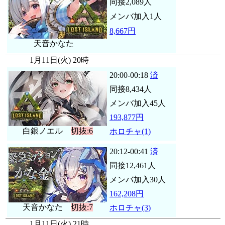
同接2,089人
メンバ加入1人
8,667円
天音かなた
1月11日(火) 20時
20:00-00:18
済
同接8,434人
メンバ加入45人
193,877円
白銀ノエル
切抜:6
ホロチャ(1)
20:12-00:41
済
同接12,461人
メンバ加入30人
162,208円
天音かなた
切抜:7
ホロチャ(3)
1月11日(火) 21時