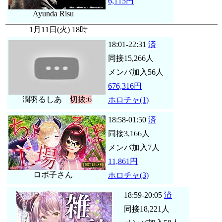
6,115円
Ayunda Risu
1月11日(火) 18時
18:01-22:31
済
同接15,266人
メンバ加入56人
676,316円
潤羽るしあ
切抜:6
ホロチャ(1)
18:58-01:50
済
同接3,166人
メンバ加入7人
11,861円
ロボ子さん
ホロチャ(3)
18:59-20:05
済
同接18,221人