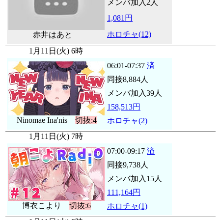
メンバ加入2人
1,081円
ホロチャ(12)
赤井はあと
1月11日(火) 6時
06:01-07:37
済
同接8,884人
メンバ加入39人
158,513円
Ninomae Ina'nis
切抜:4
ホロチャ(2)
1月11日(火) 7時
07:00-09:17
済
同接9,738人
メンバ加入15人
111,164円
博衣こより
切抜:6
ホロチャ(1)