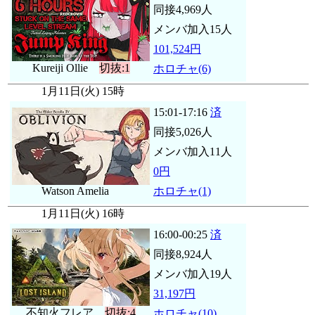
同接4,969人
メンバ加入15人
101,524円
Kureiji Ollie
切抜:1
ホロチャ(6)
1月11日(火) 15時
15:01-17:16
済
同接5,026人
メンバ加入11人
0円
Watson Amelia
ホロチャ(1)
1月11日(火) 16時
16:00-00:25
済
同接8,924人
メンバ加入19人
31,197円
不知火フレア
切抜:4
ホロチャ(10)