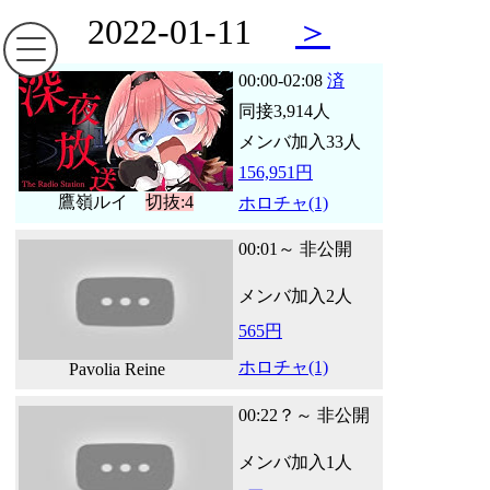
＜
2022-01-11
＞
00:00-02:08
済
同接3,914人
メンバ加入33人
156,951円
鷹嶺ルイ
切抜:4
ホロチャ(1)
00:01～ 非公開
メンバ加入2人
565円
ホロチャ(1)
Pavolia Reine
00:22？～ 非公開
メンバ加入1人