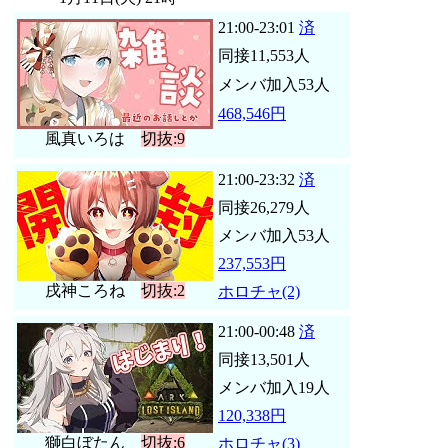
21:00-23:01
済
同接11,553人
メンバ加入53人
468,546円
風真いろは
切抜:9
21:00-23:32
済
同接26,279人
メンバ加入53人
237,553円
戌神ころね
切抜:2
ホロチャ(2)
21:00-00:48
済
同接13,501人
メンバ加入19人
120,338円
獅白ぼたん
切抜:6
ホロチャ(3)