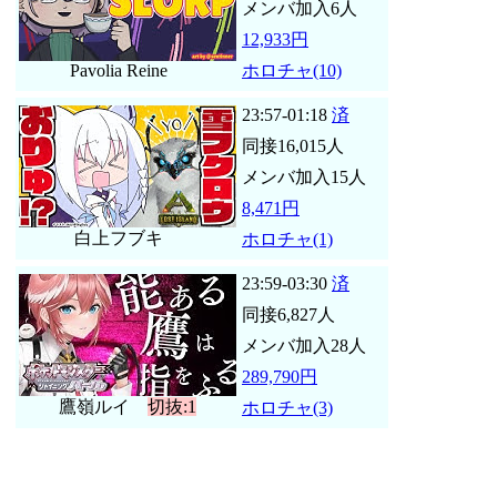
メンバ加入6人
12,933円
Pavolia Reine
ホロチャ(10)
23:57-01:18
済
同接16,015人
メンバ加入15人
8,471円
白上フブキ
ホロチャ(1)
23:59-03:30
済
同接6,827人
メンバ加入28人
289,790円
鷹嶺ルイ
切抜:1
ホロチャ(3)