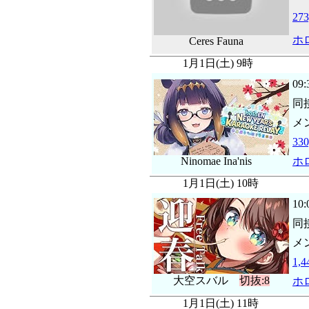
27
ホロ
Ceres Fauna
1月1日(土) 9時
09:
同接
メ
33
Ninomae Ina'nis
ホロ
1月1日(土) 10時
10:
同接
メ
1,4
大空スバル
切抜:8
ホロ
1月1日(土) 11時