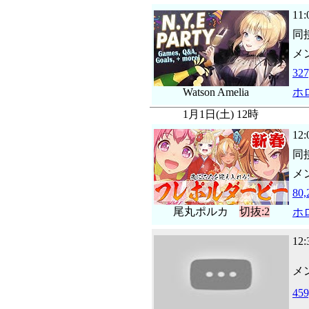
11:
同接
メ
32
Watson Amelia
ホロ
1月1日(土) 12時
12:
同接
メ
80
尾丸ポルカ
切抜:2
ホロ
12
メ
45