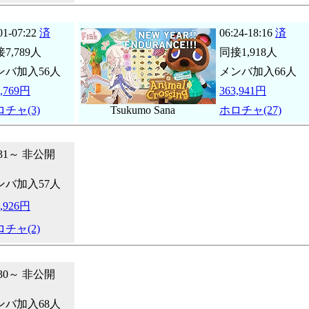
01-07:22
済
06:24-18:16
済
7,789人
同接1,918人
ンバ加入56人
メンバ加入66人
7,769円
363,941円
チャ(3)
Tsukumo Sana
ホロチャ(27)
:31～ 非公開
ンバ加入57人
7,926円
チャ(2)
:30～ 非公開
ンバ加入68人