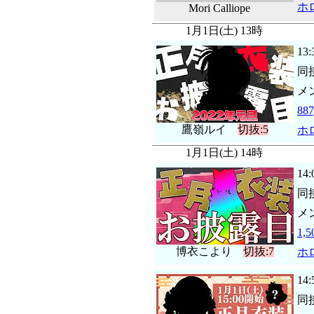
ホロ
Mori Calliope
1月1日(土) 13時
13:
同接
メ
88
鷹嶺ルイ
切抜:5
ホロ
1月1日(土) 14時
14:
同接
メ
1,5
博衣こより
切抜:7
ホロ
14:
同接