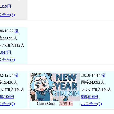
3,359円
チャ(8)
30-10:22
済
23,695人
ンバ加入112人
0,047円
チャ(8)
02-12:34
済
10:18-14:14
済
15,436人
同接24,092人
ンバ加入146人
メンバ加入146人
40,106円
859,616円
Gawr Gura
切抜:19
チャ(2)
ホロチャ(2)