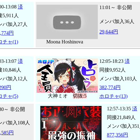
00-13:08
済
11:01～ 非公開
5,911人
メンバ加入36人
ンバ加入27人
29,644円
7,774円
チャ(1)
Moona Hoshinova
03-13:07
済
12:05-18:23
済
10,846人
同接9,952人
ンバ加入12人
メンバ加入103人
,290円
382,774円
大神ミオ
切抜:5
チャ(5)
ホロチャ(13)
12:57-13:35
済
:30～ 非公開
同接21,849人
ンバ加入108人
メンバ加入35
9,585円
877,356円