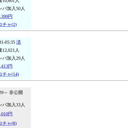
10,601人
ンバ加入50人
0,399円
チャ(2)
31-05:35
済
12,021人
ンバ加入29人
0,413円
チャ(14)
:29～ 非公開
ンバ加入33人
6,010円
チャ(8)