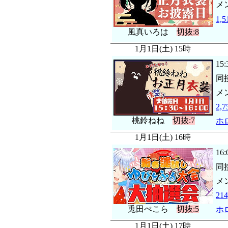
メ
1,5
風真いろは
切抜:8
1月1日(土) 15時
15:
同接
メ
2,7
桃鈴ねね
切抜:7
ホロ
1月1日(土) 16時
16:
同接
メ
21
兎田ぺこら
切抜:5
ホロ
1月1日(土) 17時