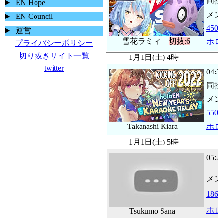
同接
EN Hope
メ
EN Council
45
運営
雪花ラミィ
切抜:6
ホロ
プライバシーポリシー
切り抜きサイト一覧
1月1日(土) 4時
twitter
04:
同接
メ
55
Takanashi Kiara
ホロ
1月1日(土) 5時
05
メ
18
ホロ
Tsukumo Sana