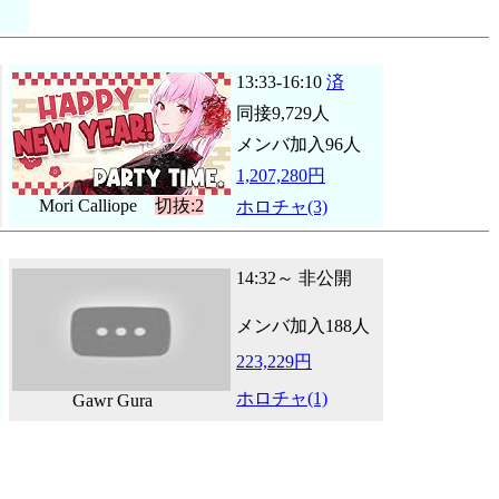
13:33-16:10
済
同接9,729人
メンバ加入96人
1,207,280円
Mori Calliope
切抜:2
ホロチャ(3)
14:32～ 非公開
メンバ加入188人
223,229円
ホロチャ(1)
Gawr Gura