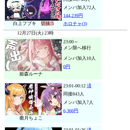
メンバ加入72人
144,239円
白上フブキ
切抜:5
ホロチャ(3)
12月27日(火) 23時
23:00～
メン限へ移行
メンバ加入10人
0円
姫森ルーナ
23:01-00:12
済
同接843人
メンバ加入7人
6,366円
癒月ちょこ
23:01-01:26
済