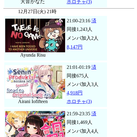
天音かなた
ホロチャ(3)
12月27日(火) 21時
21:00-23:16
済
同接1,243人
メンバ加入2人
8,147円
Ayunda Risu
21:01-01:19
済
同接675人
メンバ加入3人
4,918円
Airani Iofifteen
ホロチャ(3)
21:59-23:35
済
同接1,469人
メンバ加入4人