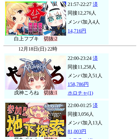
21:57-22:27
済
同接12,276人
メンバ加入4人
14,716円
白上フブキ
切抜:2
12月18日(日) 22時
22:00-23:24
済
同接11,258人
メンバ加入51人
158,786円
戌神ころね
切抜:1
ホロチャ(1)
22:00-01:25
済
同接3,056人
メンバ加入13人
81,003円