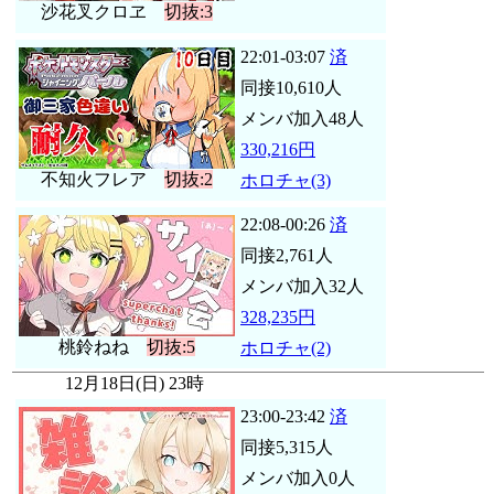
沙花叉クロヱ
切抜:3
22:01-03:07
済
同接10,610人
メンバ加入48人
330,216円
不知火フレア
切抜:2
ホロチャ(3)
22:08-00:26
済
同接2,761人
メンバ加入32人
328,235円
桃鈴ねね
切抜:5
ホロチャ(2)
12月18日(日) 23時
23:00-23:42
済
同接5,315人
メンバ加入0人