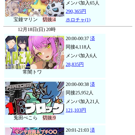
メンバ加入65人
290,365円
宝鐘マリン
切抜:4
ホロチャ(1)
12月18日(日) 20時
20:00-00:37
済
同接4,118人
メンバ加入6人
28,835円
常闇トワ
20:00-00:38
済
同接25,952人
メンバ加入21人
121,103円
兎田ぺこら
切抜:9
20:01-21:03
済