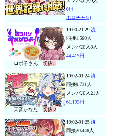
メンバ加入0人
0円
ホロチャ(2)
19:00-21:29
済
同接1,590人
メンバ加入8人
44,415円
ロボ子さん
切抜:1
19:02-01:24
済
同接9,731人
メンバ加入21人
61,193円
天音かなた
切抜:2
19:02-01:25
済
同接20,448人