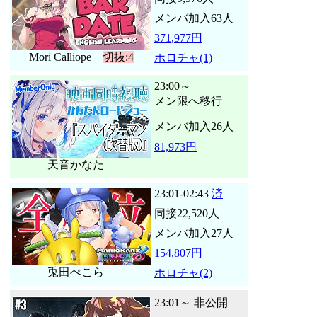
メンバ加入63人
371,977円
Mori Calliope
切抜:4
ホロチャ(1)
23:00～
メン限へ移行
メンバ加入26人
81,973円
天音かなた
23:01-02:43
済
同接22,520人
メンバ加入27人
154,807円
兎田ぺこら
ホロチャ(2)
23:01～ 非公開