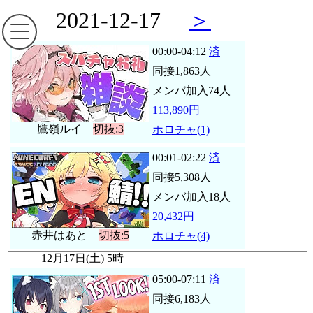
＜
2021-12-17
＞
00:00-04:12
済
同接1,863人
メンバ加入74人
113,890円
鷹嶺ルイ
切抜:3
ホロチャ(1)
00:01-02:22
済
同接5,308人
メンバ加入18人
20,432円
赤井はあと
切抜:5
ホロチャ(4)
12月17日(土) 5時
05:00-07:11
済
同接6,183人