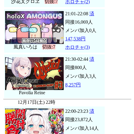
沙花叉クロヱ
切抜:7
ホロチャ(2)
21:01-22:08
済
同接16,069人
メンバ加入0人
147,538円
風真いろは
切抜:7
ホロチャ(3)
21:30-02:44
済
同接800人
メンバ加入3人
8,257円
Pavolia Reine
12月17日(土) 22時
22:00-23:23
済
同接23,872人
メンバ加入14人