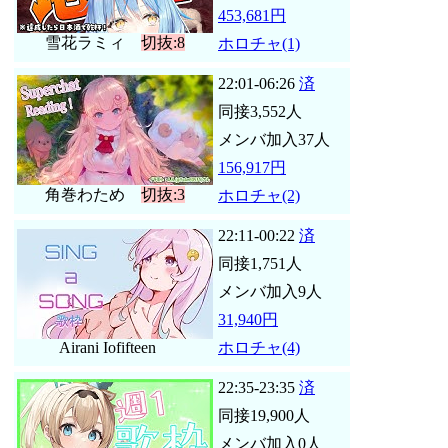
453,681円
雪花ラミィ
切抜:8
ホロチャ(1)
22:01-06:26
済
同接3,552人
メンバ加入37人
156,917円
角巻わため
切抜:3
ホロチャ(2)
22:11-00:22
済
同接1,751人
メンバ加入9人
31,940円
Airani Iofifteen
ホロチャ(4)
22:35-23:35
済
同接19,900人
メンバ加入0人