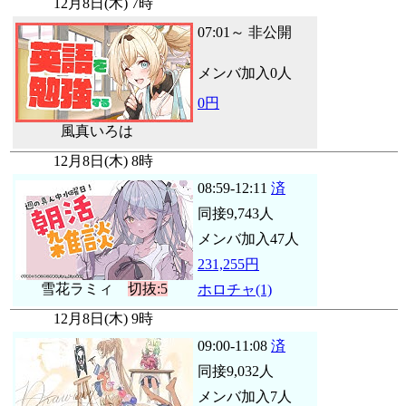
12月8日(木) 7時
07:01～ 非公開
メンバ加入0人
0円
風真いろは
12月8日(木) 8時
08:59-12:11
済
同接9,743人
メンバ加入47人
231,255円
雪花ラミィ
切抜:5
ホロチャ(1)
12月8日(木) 9時
09:00-11:08
済
同接9,032人
メンバ加入7人