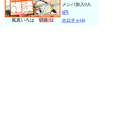
メンバ加入0人
0円
風真いろは
切抜:12
ホロチャ(4)