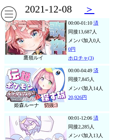
＜
2021-12-08
＞
00:00-01:10
済
同接13,687人
メンバ加入0人
0円
鷹嶺ルイ
ホロチャ(3)
00:00-04:49
済
同接7,845人
メンバ加入14人
20,926円
姫森ルーナ
切抜:3
00:01-12:06
済
同接2,285人
メンバ加入13人