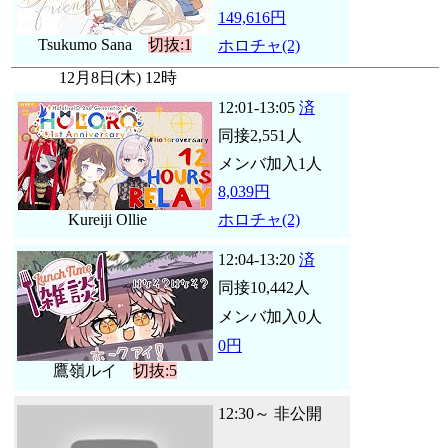
149,616円
Tsukumo Sana
切抜:1
ホロチャ(2)
12月8日(木) 12時
12:01-13:05
済
同接2,551人
メンバ加入1人
8,039円
Kureiji Ollie
ホロチャ(2)
12:04-13:20
済
同接10,442人
メンバ加入0人
0円
鷹嶺ルイ
切抜:5
12:30～ 非公開