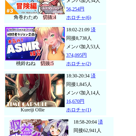
メンバ加入34人
56,254円
角巻わため
切抜:4
ホロチャ(6)
18:02-21:09
済
同接8,738人
メンバ加入53人
374,095円
桃鈴ねね
切抜:5
ホロチャ(2)
18:30-20:34
済
同接1,845人
メンバ加入14人
16,670円
Kureiji Ollie
ホロチャ(1)
18:58-20:04
済
同接62,941人