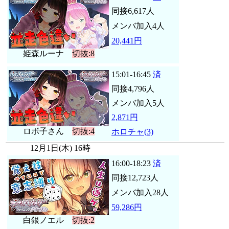
同接6,617人
メンバ加入4人
20,441円
姫森ルーナ
切抜:8
15:01-16:45
済
同接4,796人
メンバ加入5人
2,871円
ロボ子さん
切抜:4
ホロチャ(3)
12月1日(木) 16時
16:00-18:23
済
同接12,723人
メンバ加入28人
59,286円
白銀ノエル
切抜:2