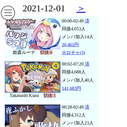
＜
2021-12-01
＞
00:00-02:49
済
同接4,053人
メンバ加入14人
26,461円
姫森ルーナ
切抜:6
ホロチャ(3)
00:02-07:20
済
同接4,688人
メンバ加入40人
141,683円
Takanashi Kiara
切抜:1
00:28-02:49
済
同接4,312人
メンバ加入23人