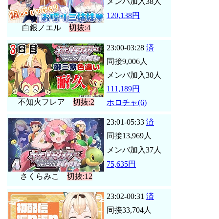
メンバ加入38人
120,138円
白銀ノエル
切抜:4
23:00-03:28
済
同接9,006人
メンバ加入30人
111,189円
不知火フレア
切抜:2
ホロチャ(6)
23:01-05:33
済
同接13,969人
メンバ加入37人
75,635円
さくらみこ
切抜:12
23:02-00:31
済
同接33,704人