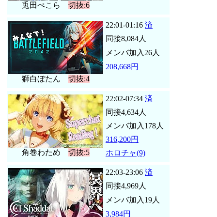
兎田ぺこら
切抜:6
22:01-01:16
済
同接8,084人
メンバ加入26人
208,668円
獅白ぼたん
切抜:4
22:02-07:34
済
同接4,634人
メンバ加入178人
316,200円
角巻わため
切抜:5
ホロチャ(9)
22:03-23:06
済
同接4,969人
メンバ加入19人
3,984円