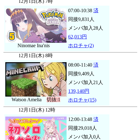
12月1日(木) 7時
07:00-10:38
済
同接9,831人
メンバ加入28人
62,013円
Ninomae Ina'nis
ホロチャ(2)
12月1日(木) 8時
08:00-11:40
済
同接9,409人
メンバ加入21人
139,140円
Watson Amelia
切抜:1
ホロチャ(15)
12月1日(木) 12時
12:00-13:48
済
同接29,018人
メンバ加入0人