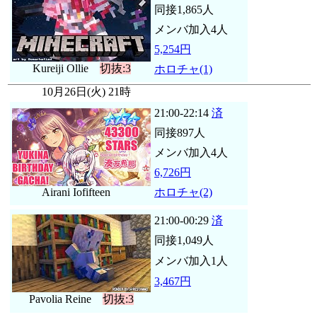
同接1,865人
メンバ加入4人
5,254円
Kureiji Ollie
切抜:3
ホロチャ(1)
10月26日(火) 21時
21:00-22:14
済
同接897人
メンバ加入4人
6,726円
Airani Iofifteen
ホロチャ(2)
21:00-00:29
済
同接1,049人
メンバ加入1人
3,467円
Pavolia Reine
切抜:3