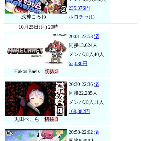
235,376円
戌神ころね
ホロチャ(1)
10月25日(月) 20時
20:01-23:53
済
同接13,624人
メンバ加入40人
62,080円
Hakos Baelz
切抜:3
20:30-22:36
済
同接22,285人
メンバ加入11人
168,882円
兎田ぺこら
切抜:3
20:58-22:02
済
同接6,488人