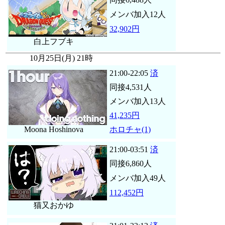
メンバ加入12人
32,902円
白上フブキ
10月25日(月) 21時
21:00-22:05
済
同接4,531人
メンバ加入13人
41,235円
Moona Hoshinova
ホロチャ(1)
21:00-03:51
済
同接6,860人
メンバ加入49人
112,452円
猫又おかゆ