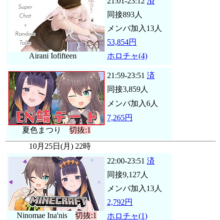
21:01-23:12
済
同接893人
メンバ加入13人
53,854円
Airani Iofifteen
ホロチャ(4)
21:59-23:51
済
同接3,859人
メンバ加入6人
7,265円
夏色まつり
切抜:1
10月25日(月) 22時
22:00-23:51
済
同接9,127人
メンバ加入13人
2,792円
Ninomae Ina'nis
切抜:1
ホロチャ(1)