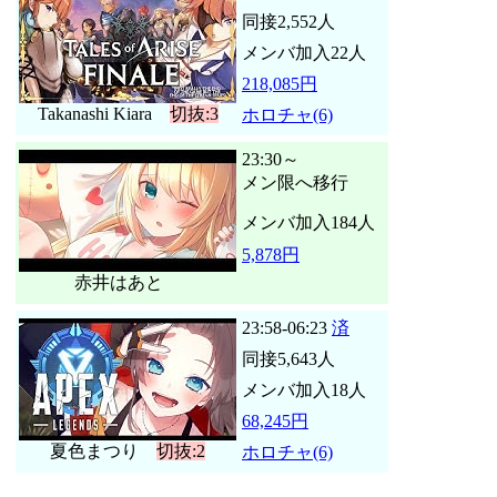
同接2,552人
メンバ加入22人
218,085円
Takanashi Kiara
切抜:3
ホロチャ(6)
23:30～
メン限へ移行
メンバ加入184人
5,878円
赤井はあと
23:58-06:23
済
同接5,643人
メンバ加入18人
68,245円
夏色まつり
切抜:2
ホロチャ(6)