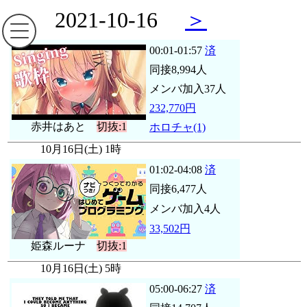
＜
2021-10-16
＞
00:01-01:57
済
同接8,994人
メンバ加入37人
232,770円
赤井はあと
切抜:1
ホロチャ(1)
10月16日(土) 1時
01:02-04:08
済
同接6,477人
メンバ加入4人
33,502円
姫森ルーナ
切抜:1
10月16日(土) 5時
05:00-06:27
済