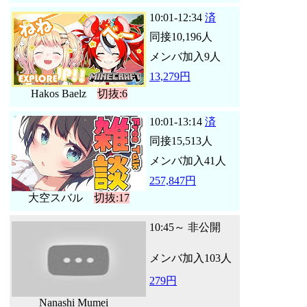
10:01-12:34
済
同接10,196人
メンバ加入9人
13,279円
Hakos Baelz
切抜:6
10:01-13:14
済
同接15,513人
メンバ加入41人
257,847円
大空スバル
切抜:17
10:45～ 非公開
メンバ加入103人
279円
Nanashi Mumei