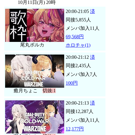
10月11日(月) 20時
20:00-21:05
済
同接5,855人
メンバ加入11人
69,568円
尾丸ポルカ
ホロチャ(1)
20:00-21:12
済
同接2,435人
メンバ加入7人
100円
癒月ちょこ
切抜:1
20:00-21:13
済
同接12,287人
メンバ加入11人
12,177円