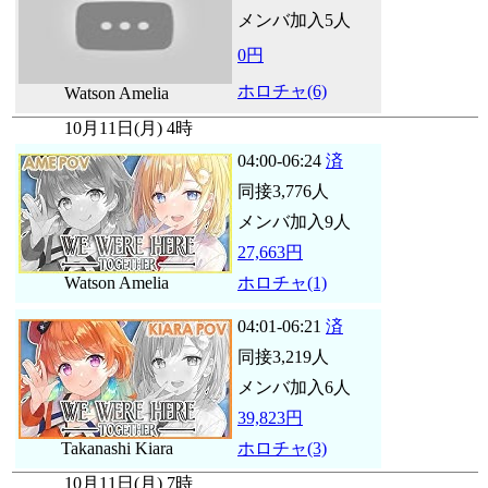
メンバ加入5人
0円
ホロチャ(6)
Watson Amelia
10月11日(月) 4時
04:00-06:24
済
同接3,776人
メンバ加入9人
27,663円
Watson Amelia
ホロチャ(1)
04:01-06:21
済
同接3,219人
メンバ加入6人
39,823円
Takanashi Kiara
ホロチャ(3)
10月11日(月) 7時