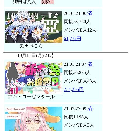
獅白ぼたん
切抜:1
20:01-21:06
済
同接28,750人
メンバ加入12人
61,772円
兎田ぺこら
10月11日(月) 21時
21:01-21:37
済
同接26,875人
メンバ加入43人
234,256円
アキ・ローゼンタール
21:07-23:09
済
同接1,198人
メンバ加入3人