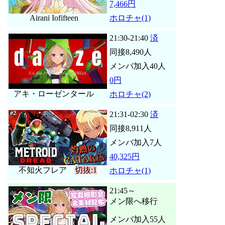
7,466円
Airani Iofifteen
ホロチャ(1)
21:30-21:40
済
同接8,490人
メンバ加入40人
0円
アキ・ローゼンタール
ホロチャ(2)
21:31-02:30
済
同接8,911人
メンバ加入7人
40,325円
不知火フレア
切抜:1
ホロチャ(1)
21:45～
メン限へ移行
メンバ加入55人