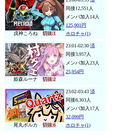
同接12,551人
メンバ加入14人
125,901円
戌神ころね
切抜:1
ホロチャ(1)
23:01-02:30
済
同接3,957人
メンバ加入23人
25,954円
姫森ルーナ
切抜:2
23:02-03:43
済
同接8,303人
メンバ加入17人
32,099円
尾丸ポルカ
切抜:6
ホロチャ(1)