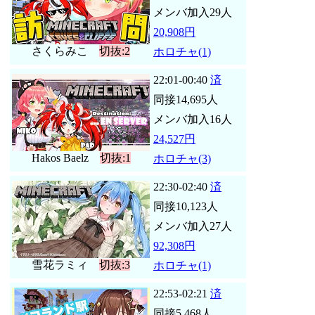
メンバ加入29人
20,908円
さくらみこ
切抜:2
ホロチャ(1)
22:01-00:40
済
同接14,695人
メンバ加入16人
24,527円
Hakos Baelz
切抜:1
ホロチャ(3)
22:30-02:40
済
同接10,123人
メンバ加入27人
92,308円
雪花ラミィ
切抜:3
ホロチャ(1)
22:53-02:21
済
同接5,468人