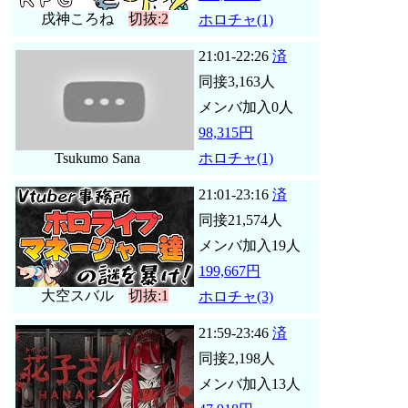
戌神ころね
切抜:2
ホロチャ(1)
21:01-22:26
済
同接3,163人
メンバ加入0人
98,315円
Tsukumo Sana
ホロチャ(1)
21:01-23:16
済
同接21,574人
メンバ加入19人
199,667円
大空スバル
切抜:1
ホロチャ(3)
21:59-23:46
済
同接2,198人
メンバ加入13人