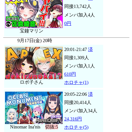
同接13,742人
メンバ加入4人
0円
宝鐘マリン
9月17日(金) 20時
20:01-21:47
済
同接1,309人
メンバ加入1人
610円
ロボ子さん
ホロチャ(1)
20:05-22:06
済
同接20,414人
メンバ加入34人
24,316円
Ninomae Ina'nis
切抜:5
ホロチャ(5)