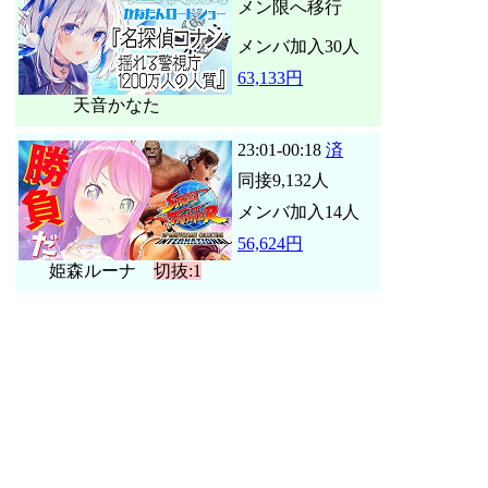
メン限へ移行
メンバ加入30人
63,133円
天音かなた
23:01-00:18
済
同接9,132人
メンバ加入14人
56,624円
姫森ルーナ
切抜:1