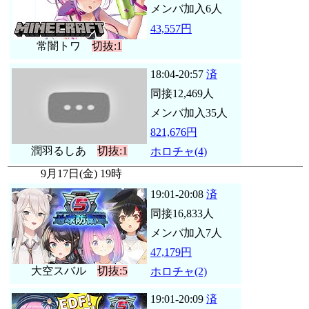
メンバ加入6人
43,557円
常闇トワ
切抜:1
18:04-20:57
済
同接12,469人
メンバ加入35人
821,676円
潤羽るしあ
切抜:1
ホロチャ(4)
9月17日(金) 19時
19:01-20:08
済
同接16,833人
メンバ加入7人
47,179円
大空スバル
切抜:5
ホロチャ(2)
19:01-20:09
済