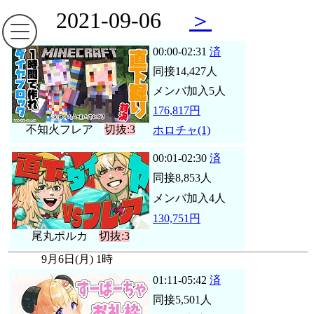
＜
2021-09-06
＞
00:00-02:31
済
同接14,427人
メンバ加入5人
176,817円
不知火フレア
切抜:3
ホロチャ(1)
00:01-02:30
済
同接8,853人
メンバ加入4人
130,751円
尾丸ポルカ
切抜:3
9月6日(月) 1時
01:11-05:42
済
同接5,501人