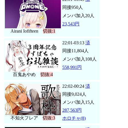
同接950人
メンバ加入20人
23,543円
Airani Iofifteen
切抜:1
22:01-03:13
済
同接11,804人
メンバ加入108人
558,991円
百鬼あやめ
切抜:4
22:02-00:24
済
同接9,024人
メンバ加入15人
287,563円
不知火フレア
切抜:3
ホロチャ(8)