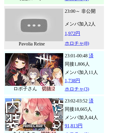
23:00～ 非公開
メンバ加入2人
1,972円
ホロチャ(8)
Pavolia Reine
23:01-00:48
済
同接1,806人
メンバ加入11人
1,738円
ロボ子さん
切抜:2
ホロチャ(3)
23:02-03:52
済
同接18,665人
メンバ加入44人
91,813円