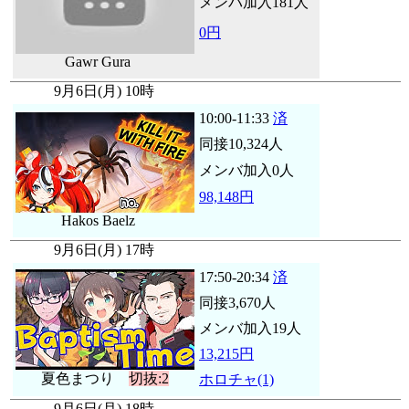
メンバ加入181人
0円
Gawr Gura
9月6日(月) 10時
10:00-11:33
済
同接10,324人
メンバ加入0人
98,148円
Hakos Baelz
9月6日(月) 17時
17:50-20:34
済
同接3,670人
メンバ加入19人
13,215円
夏色まつり
切抜:2
ホロチャ(1)
9月6日(月) 18時