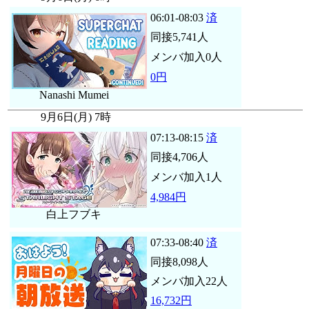
06:01-08:03
済
同接5,741人
メンバ加入0人
0円
Nanashi Mumei
9月6日(月) 7時
07:13-08:15
済
同接4,706人
メンバ加入1人
4,984円
白上フブキ
07:33-08:40
済
同接8,098人
メンバ加入22人
16,732円