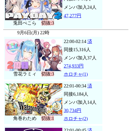
メンバ加入24人
47,277円
兎田ぺこら
切抜:3
9月6日(月) 22時
22:00-02:14
済
同接15,316人
メンバ加入37人
274,933円
雪花ラミィ
切抜:3
ホロチャ(1)
22:01-00:34
済
同接6,184人
メンバ加入14人
30,734円
角巻わため
切抜:1
ホロチャ(2)
22:01-00:45
済