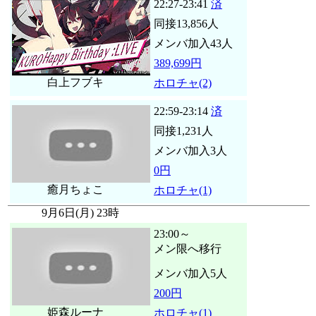
22:27-23:41
済
同接13,856人
メンバ加入43人
389,699円
白上フブキ
ホロチャ(2)
22:59-23:14
済
同接1,231人
メンバ加入3人
0円
癒月ちょこ
ホロチャ(1)
9月6日(月) 23時
23:00～
メン限へ移行
メンバ加入5人
200円
姫森ルーナ
ホロチャ(1)