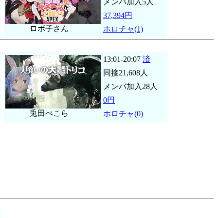
メンバ加入5人
37,394円
ロボ子さん
ホロチャ(1)
13:01-20:07
済
同接21,608人
メンバ加入28人
0円
兎田ぺこら
ホロチャ(0)