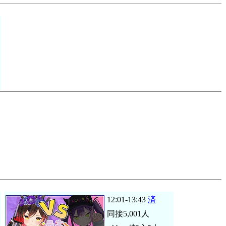
12:01-13:43
済
同接5,001人