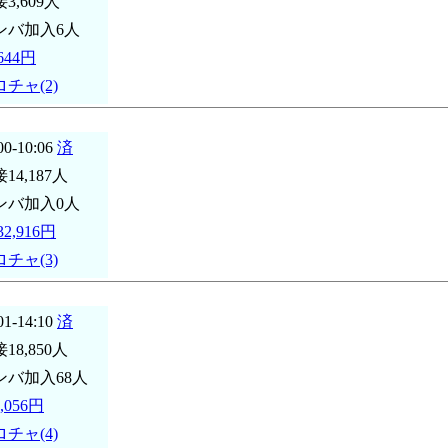
3,609人
ンバ加入6人
,644円
チャ(2)
00-10:06
済
14,187人
ンバ加入0人
32,916円
チャ(3)
01-14:10
済
18,850人
ンバ加入68人
3,056円
チャ(4)