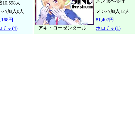
メン限へ移行
10,598人
ンバ加入0人
メンバ加入12人
0,168円
81,407円
アキ・ローゼンタール
チャ(4)
ホロチャ(1)