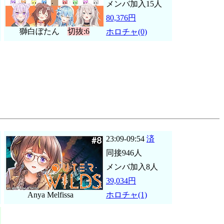
メンバ加入15人
80,376円
獅白ぼたん
切抜:6
ホロチャ(0)
23:09-09:54
済
同接946人
メンバ加入8人
39,034円
Anya Melfissa
ホロチャ(1)