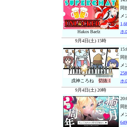
同接
メ
1,6
Hakos Baelz
ホロ
9月4日(土) 15時
15:
同接
メ
25
戌神ころね
切抜:1
ホロ
9月4日(土) 20時
20:
同接
メ
64