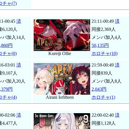
チャ(7)
11-00:45
済
21:11-00:49
済
6,120人
同接2,369人
ンバ加入14人
メンバ加入4人
9,860円
50,135円
チャ(0)
Kureiji Ollie
ホロチャ(10)
16-03:01
済
21:59-00:49
済
9,107人
同接839人
ンバ加入20人
メンバ加入8人
2,379円
2,043円
チャ(4)
Airani Iofifteen
ホロチャ(1)
00-02:06
済
22:00-02:40
済
4,477人
同接1,128人