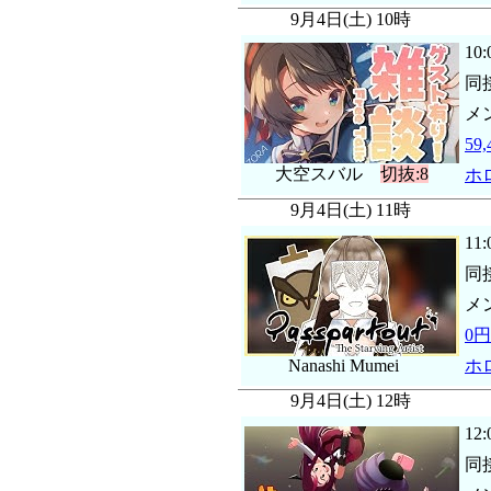
9月4日(土) 10時
10:
同接
メ
59
大空スバル
切抜:8
ホロ
9月4日(土) 11時
11:
同接
メ
0円
Nanashi Mumei
ホロ
9月4日(土) 12時
12:
同接