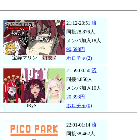
21:12-23:51
済
同接28,876人
メンバ加入18人
90,598円
宝鐘マリン
切抜:7
ホロチャ(2)
21:59-00:50
済
同接4,850人
メンバ加入10人
20,393円
IRyS
ホロチャ(0)
22:01-01:14
済
同接38,462人