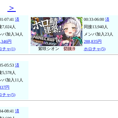
04
＞
01-07:41
済
00:33-06:00
済
7,024人
同接13,940人
ンバ加入34人
メンバ加入23人
3,346円
288,835円
紫咲シオン
切抜:9
チャ(1)
ホロチャ(5)
05-05:53
済
5,578人
ンバ加入11人
,837円
チャ(5)
04-08:41
済