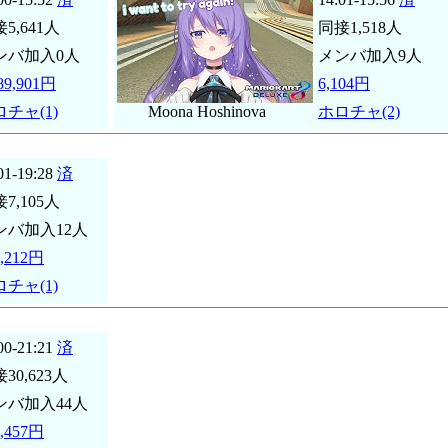
5,641人
同接1,518人
ンバ加入0人
メンバ加入9人
89,901円
6,104円
チャ(1)
Moona Hoshinova
ホロチャ(2)
01-19:28
済
7,105人
ンバ加入12人
8,212円
チャ(1)
00-21:21
済
30,623人
ンバ加入44人
9,457円