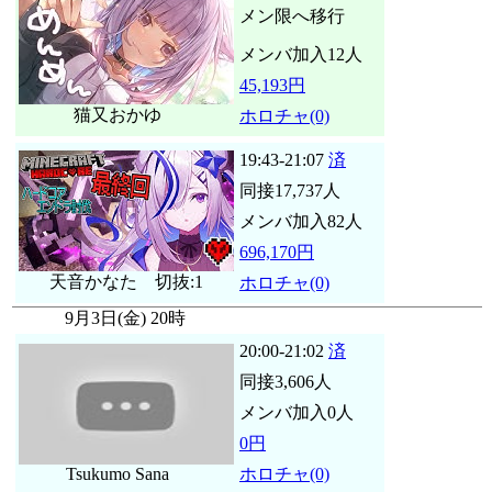
メン限へ移行
メンバ加入12人
45,193円
猫又おかゆ
ホロチャ(0)
19:43-21:07
済
同接17,737人
メンバ加入82人
696,170円
天音かなた 切抜:1
ホロチャ(0)
9月3日(金) 20時
20:00-21:02
済
同接3,606人
メンバ加入0人
0円
Tsukumo Sana
ホロチャ(0)