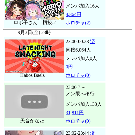
メンバ加入16人
4,864円
ロボ子さん 切抜:2
ホロチャ(2)
9月3日(金) 23時
23:00-00:23
済
同接6,064人
メンバ加入0人
0円
Hakos Baelz
ホロチャ(0)
23:00？～
メン限へ移行
メンバ加入133人
31,811円
天音かなた
ホロチャ(0)
23:02-23:44
済