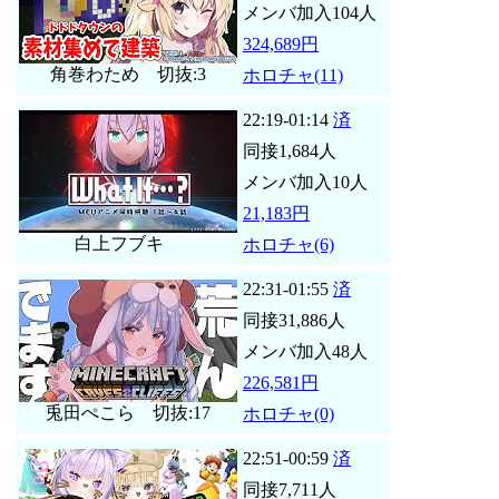
メンバ加入104人
324,689円
角巻わため 切抜:3
ホロチャ(11)
22:19-01:14
済
同接1,684人
メンバ加入10人
21,183円
白上フブキ
ホロチャ(6)
22:31-01:55
済
同接31,886人
メンバ加入48人
226,581円
兎田ぺこら 切抜:17
ホロチャ(0)
22:51-00:59
済
同接7,711人