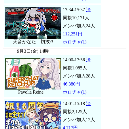
13:34-15:37
済
同接10,171人
メンバ加入24人
112,251円
天音かなた 切抜:3
ホロチャ(1)
9月3日(金) 14時
14:00-17:56
済
同接1,085人
メンバ加入28人
46,380円
Pavolia Reine
ホロチャ(1)
14:01-15:18
済
同接2,125人
メンバ加入12人
4,717円