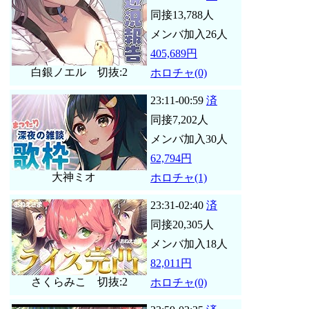
同接13,788人
メンバ加入26人
405,689円
白銀ノエル 切抜:2
ホロチャ(0)
23:11-00:59
済
同接7,202人
メンバ加入30人
62,794円
大神ミオ
ホロチャ(1)
23:31-02:40
済
同接20,305人
メンバ加入18人
82,011円
さくらみこ 切抜:2
ホロチャ(0)