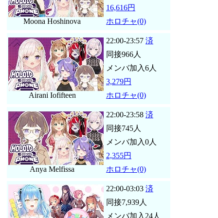
16,616円
Moona Hoshinova
ホロチャ(0)
22:00-23:57
済
同接966人
メンバ加入6人
3,279円
Airani Iofifteen
ホロチャ(0)
22:00-23:58
済
同接745人
メンバ加入0人
2,355円
Anya Melfissa
ホロチャ(0)
22:00-03:03
済
同接7,939人
メンバ加入24人