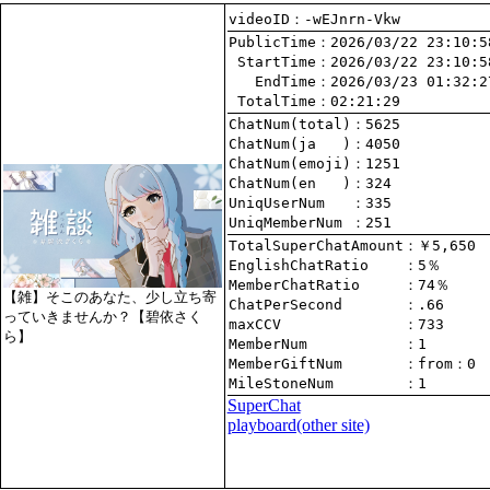
videoID：-wEJnrn-Vkw
PublicTime
 StartTime
   EndTime
 TotalTime
：02:21:29
ChatNum(total)
ChatNum(ja   )
ChatNum(emoji)
ChatNum(en   )
UniqUserNum   
：335
UniqMemberNum 
：251
TotalSuperChatAmount
EnglishChatRatio    
MemberChatRatio     
【雑】そこのあなた、少し立ち寄
ChatPerSecond       
っていきませんか？【碧依さく
maxCCV              
：733
ら】
MemberNum           
：1
MemberGiftNum       
：
from
：0
MileStoneNum        
：1
SuperChat
playboard(other site)