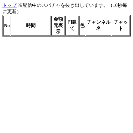
トップ
※配信中のスパチャを抜き出しています。（10秒毎
に更新）
金額
円建
チャンネル
チャッ
No
時間
元表
色
て
名
ト
示