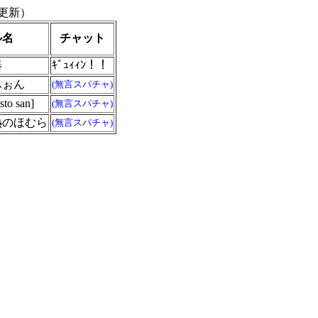
更新）
ル名
チャット
器
ｷﾞｭｨｨﾝ！！
ふぉん
(無言スパチャ)
o san]
(無言スパチャ)
熱のほむら
(無言スパチャ)