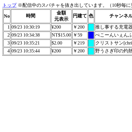
トップ
※配信中のスパチャを抜き出しています。（10秒毎に
金額
時間
円建て
色
チャンネ
No
元表示
1
09/23 10:30:19
¥200
￥200
推し事する充電
2
09/23 10:34:38
NT$15.00
￥59
ぺこーんいぇん
3
09/23 10:35:21
$2.00
￥219
クリストサン[christ
4
09/23 10:35:44
¥200
￥200
野うさぎ印の灼