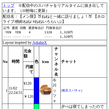
トップ
※配信中のスパチャをリアルタイムに抜き出して
います。（10秒毎に更新）
配信名：【メン限】🍑ねねと一緒に語りましょ！🍑 【ホロ
ライブ/桃鈴ねね/ #ねねいろらいぶ】
記号 通貨 回数 通貨毎合計 円換算合計

 YEN  YEN    4       1320    1,320円

Layout inspired by
ArkahnX
チ
元金
ャ
額
ン
時間
色
チャット
No
icon
ネ
円建
ル
て
名
今
¥120
川
11/02
1
ッ
(無言スパチャ)
22:24:51
ツ
￥120
ォ
夕べは寝てしまったので