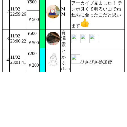
¥500
アーカイブ見ました！ テ
11/02
M
ンポ良くて明るい曲でね
2
22:59:26
M
ねちに合った曲だと思い
￥500
ます
有
¥500
11/02
3
澤
23:00:22
￥500
霞
と
¥200
11/02
か
4
ひさびさ参加費
23:01:41
く
￥200
chan