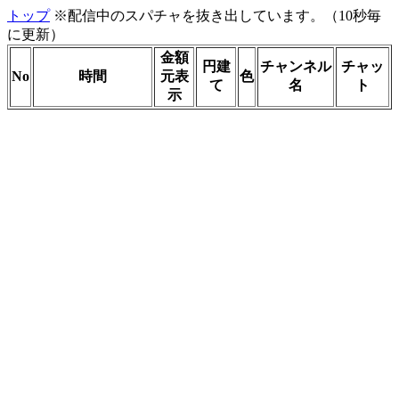
トップ
※配信中のスパチャを抜き出しています。（10秒毎
に更新）
金額
円建
チャンネル
チャッ
No
時間
元表
色
て
名
ト
示