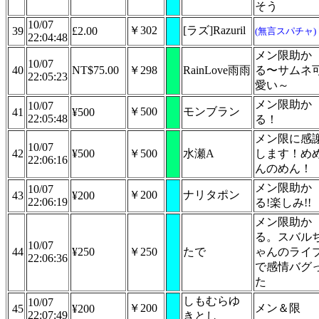
そう
10/07
￥302
[ラズ]Razuril
39
£2.00
(無言スパチャ)
22:04:48
メン限助か
10/07
40
NT$75.00
￥298
RainLove雨雨
る〜サムネ
22:05:23
愛い～
メン限助か
10/07
￥500
モンブラン
41
¥500
22:05:48
る！
メン限に感
10/07
42
¥500
￥500
水瀬A
します！め
22:06:16
んのめん！
メン限助か
10/07
￥200
ナリタポン
43
¥200
22:06:19
る!楽しみ!!
メン限助か
る。スバル
10/07
44
¥250
￥250
たで
ゃんのライ
22:06:36
で感情バグ
た
しもむらゆ
10/07
￥200
メン＆限
45
¥200
22:07:49
きとし