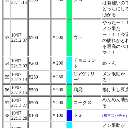
22:11:14
は有難いの
どっちにし
助かる
やったー！
メン限だ
ー！！！今
10/07
￥500
ウト
53
¥500
22:12:37
の疲れがと
る最高のベ
マ！！
チョコミン
10/07
￥200
め～ん
54
¥200
22:13:03
ト
LilyX[リリ
メン限助か
10/07
￥250
55
¥250
22:13:13
ー]
る！
10/07
￥500
鶏兄
揚げ出し豆
56
¥500
22:13:15
めんめん助
10/07
￥500
コークス
57
¥500
22:13:27
る
10/07
￥100
ドォ
58
¥100
(無言スパチャ)
22:13:28
メン限助か