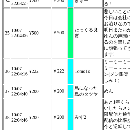
￥200
きゅー
34
¥200
22:03:55
る！
悲しいこと
今日は会社
お泊りなの
たっくる良
明日またお
10/07
￥500
35
¥500
22:04:06
質
ゆんの声聞
るのを楽し
に頑張って
ます!
ミーミーミ
ミー～～～
10/07
￥222
36
¥222
TomoTo
22:04:16
ン(メン限楽
しみ！)
鳥になった
10/07
￥200
めん
37
¥200
22:04:40
島のタツヤ
あと1年くら
いしたらメ
限配信と通
10/07
￥200
みず2
38
¥200
22:04:46
配信の比率
今と逆転し