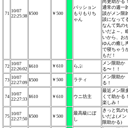
尚更助かる
パッション
通常の週一
10/07
71
¥500
￥500
もりもりち
談がメン限
22:25:38
ゃん
談になって
なんて気の
いだよ～。
いから、お
ゆんの癒し
で寝ちゃう
もだ！
メン限助か
10/07
￥610
らぷ
72
¥610
22:26:02
る〜！！
メン限助か
10/07
￥500
ラティ
73
¥500
22:27:09
る！
最近メン限
10/07
74
¥610
￥610
ウニ坊主
くて助かる
22:27:33
楽しみ！
きっと気の
最高級にぼ
10/07
75
¥500
￥500
いだよ(メン
22:27:50
し
限助かる)