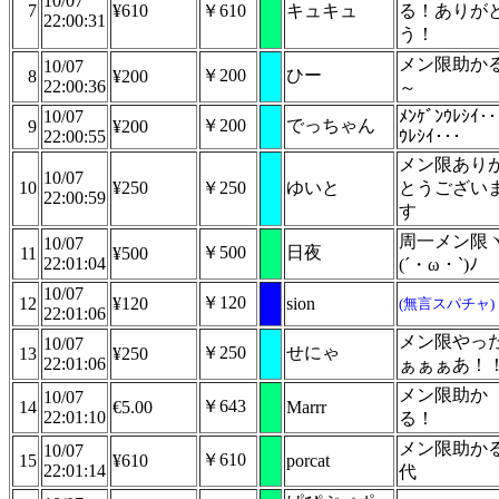
10/07
7
¥610
￥610
キュキュ
る！ありが
22:00:31
う！
メン限助か
10/07
￥200
ひー
8
¥200
22:00:36
～
10/07
ﾒﾝｹﾞﾝｳﾚｼｲ･･
￥200
でっちゃん
9
¥200
22:00:55
ｳﾚｼｲ･･･
メン限あり
10/07
10
¥250
￥250
ゆいと
とうござい
22:00:59
す
周一メン限
10/07
￥500
日夜
11
¥500
22:01:04
(´・ω・`)ﾉ
10/07
￥120
12
¥120
sion
(無言スパチャ)
22:01:06
メン限やっ
10/07
￥250
せにゃ
13
¥250
22:01:06
ぁぁぁあ！
メン限助か
10/07
￥643
14
€5.00
Marrr
22:01:10
る！
メン限助か
10/07
￥610
15
¥610
porcat
22:01:14
代