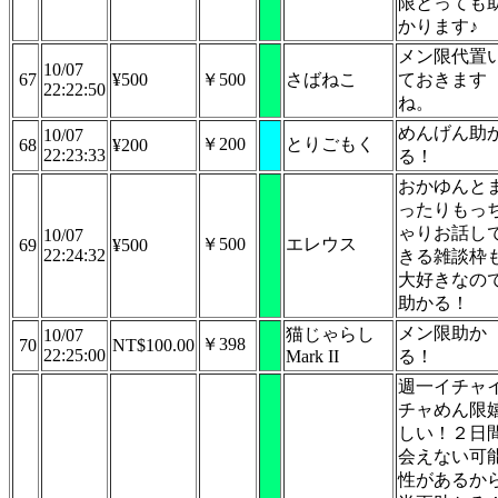
限とっても
かります♪
メン限代置
10/07
67
¥500
￥500
さばねこ
ておきます
22:22:50
ね。
めんげん助
10/07
￥200
とりごもく
68
¥200
22:23:33
る！
おかゆんと
ったりもっ
ゃりお話し
10/07
￥500
エレウス
69
¥500
22:24:32
きる雑談枠
大好きなの
助かる！
メン限助か
猫じゃらし
10/07
￥398
70
NT$100.00
22:25:00
Mark II
る！
週一イチャ
チャめん限
しい！２日
会えない可
性があるか