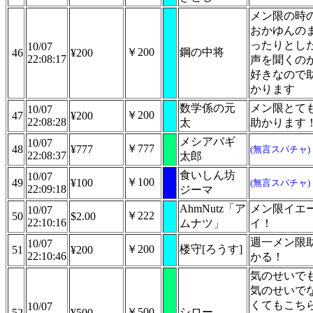
メン限の時
おかゆんの
ったりとし
10/07
￥200
鋼の中将
46
¥200
22:08:17
声を聞くの
好きなので
かります
数学係の元
メン限とて
10/07
￥200
47
¥200
22:08:28
太
助かります
メシアバギ
10/07
￥777
48
¥777
(無言スパチャ)
22:08:37
太郎
食いしん坊
10/07
￥100
49
¥100
(無言スパチャ)
22:09:18
ジーマ
AhmNutz「ア
メン限イエ
10/07
￥222
50
$2.00
22:10:16
ムナツ」
イ！
週一メン限
10/07
￥200
楼守[ろうす]
51
¥200
22:10:46
かる！
気のせいで
気のせいで
くてもこち
10/07
￥500
シロー
52
¥500