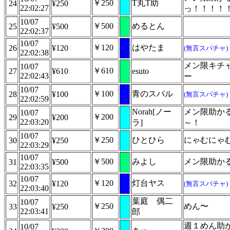
￥250
T丸T助
24
¥250
22:02:27
っ！！！！
10/07
￥500
めるとん
25
¥500
22:02:37
10/07
￥120
はやたま
26
¥120
(無言スパチャ)
22:02:38
メン限キチ
10/07
￥610
27
¥610
esuto
22:02:43
ー
10/07
￥100
青のスバル
28
¥100
(無言スパチャ)
22:02:59
Norah[ノー
メン限助か
10/07
￥200
29
¥200
22:03:20
ラ]
～！
10/07
￥250
ひとひら
にゃむにゃ
30
¥250
22:03:29
10/07
￥500
みよし
メン限助か
31
¥500
22:03:35
10/07
￥120
灯台ヤス
32
¥120
(無言スパチャ)
22:03:40
葉庭 偶二
10/07
￥250
めん〜
33
¥250
22:03:41
郎
週１めん助
10/07