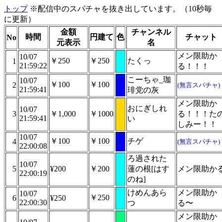
トップ
※配信中のスパチャを抜き出しています。（10秒毎
に更新）
金額
チャンネル
時間
円建て
色
チャット
No
元表示
名
メン限助か
10/07
￥250
￥250
たくっ
1
21:59:22
る！！！
こーちゃ_珈
10/07
￥100
￥100
2
(無言スパチャ)
21:59:41
琲党の灰
メン限助か
おにぎしれ
10/07
3
￥1,000
￥1000
る！！！た
21:59:41
い
しみー！！
10/07
￥100
￥100
チゲ
4
(無言スパチャ)
22:00:08
ろ過された
10/07
5
¥200
￥200
蓮の根[はす
メン限助か
22:00:19
のね]
けめんあら
メン限助か
10/07
￥250
6
¥250
22:00:30
つ
る〜
メン限助か