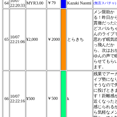
10/07
￥79
64
MYR3.00
Kazaki Naomi
(無言スパチャ)
22:20:33
メン限助か
る！昨日か
貫徹だった
どスバルち
んのライブ
10/07
65
¥2,000
￥2000
とらきち
思わず眠気
22:21:06
っ飛んだか
ら、次はお
ゆんの声で
らせてもら
ます。
残業でアー
イブ勢にな
そうなので
に投げとき
す！距離感
10/07
￥500
66
¥500
k
22:22:16
近くなった
感じられる
ら気軽なメ