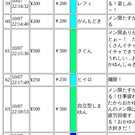
10/07
59
¥200
￥200
レフィ
る！楽しみ
22:14:32
～！
メン限たす
10/07
￥200
がんもどき
60
¥200
22:14:40
る
メン限あり
とぉ～！
くさんイチ
10/07
61
¥500
￥500
さぐん
イチャでき
22:15:36
うれしい…
かゆんしゅ
10/07
￥250
ヒイロ
麺限！
62
¥250
22:17:49
メン限たす
る！仕事疲
たからおか
自立型しま
10/07
63
¥500
￥500
んのメン限
22:18:53
ゆん
疲労回復す
る！おかゆ
大好きだ！