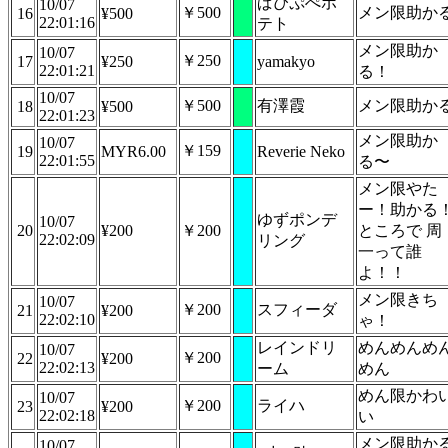
ぱぴぷぺポ
10/07
￥500
メン限助か
16
¥500
22:01:16
テト
メン限助か
10/07
￥250
17
¥250
yamakyo
22:01:21
る！
10/07
￥500
有澤霞
メン限助か
18
¥500
22:01:23
メン限助か
10/07
￥159
19
MYR6.00
Reverie Neko
22:01:55
る〜
メン限やた
ー！助かる
ゆずポンデ
10/07
20
¥200
￥200
ところで 周
22:02:09
リング
一って誰
よ！！
メン限きち
10/07
￥200
スフィーダ
21
¥200
22:02:10
ゃ！
レインドリ
めんめんめ
10/07
￥200
22
¥200
22:02:13
ーム
めん
めん限かわ
10/07
￥200
ライハ
23
¥200
22:02:18
い
メン限助か
10/07