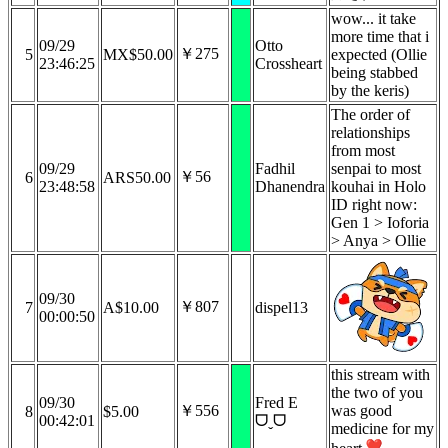
wow... it take
more time that i
09/29
Otto
￥275
5
MX$50.00
expected (Ollie
23:46:25
Crossheart
being stabbed
by the keris)
The order of
relationships
from most
09/29
Fadhil
senpai to most
￥56
6
ARS50.00
23:48:58
Dhanendra
kouhai in Holo
ID right now:
Gen 1 > Ioforia
> Anya > Ollie
09/30
￥807
7
A$10.00
dispel13
00:00:50
this stream with
the two of you
09/30
Fred E
￥556
was good
8
$5.00
00:42:01
ᗜˬᗜ
medicine for my