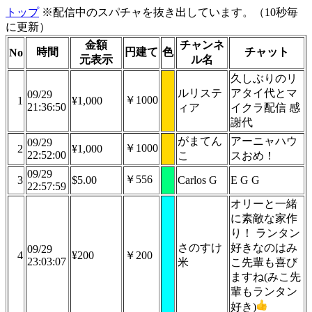
トップ
※配信中のスパチャを抜き出しています。（10秒毎
に更新）
金額
チャンネ
時間
円建て
色
チャット
No
元表示
ル名
久しぶりのリ
ルリステ
アタイ代とマ
09/29
￥1000
1
¥1,000
21:36:50
ィア
イクラ配信 感
謝代
がまてん
アーニャハウ
09/29
￥1000
2
¥1,000
22:52:00
こ
スおめ！
09/29
￥556
3
$5.00
Carlos G
E G G
22:57:59
オリーと一緒
に素敵な家作
り！ ランタン
さのすけ
好きなのはみ
09/29
4
¥200
￥200
23:03:07
米
こ先輩も喜び
ますね(みこ先
輩もランタン
好き)