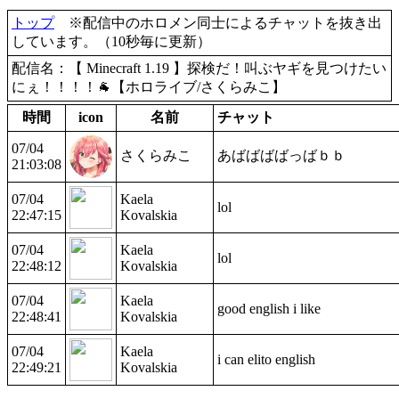
トップ
※配信中のホロメン同士によるチャットを抜き出
しています。（10秒毎に更新）
配信名：【 Minecraft 1.19 】探検だ！叫ぶヤギを見つけたい
にぇ！！！！🐐【ホロライブ/さくらみこ】
時間
icon
名前
チャット
07/04
さくらみこ
あばばばばっばｂｂ
21:03:08
07/04
Kaela
lol
22:47:15
Kovalskia
07/04
Kaela
lol
22:48:12
Kovalskia
07/04
Kaela
good english i like
22:48:41
Kovalskia
07/04
Kaela
i can elito english
22:49:21
Kovalskia