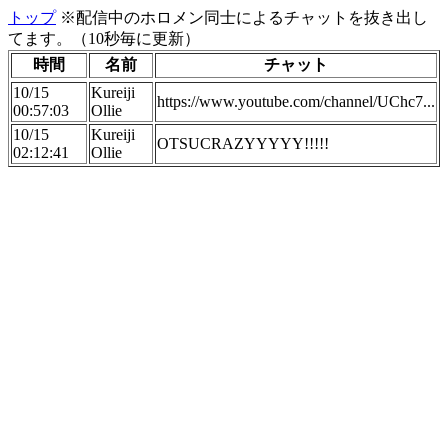
トップ
※配信中のホロメン同士によるチャットを抜き出し
てます。（10秒毎に更新）
時間
名前
チャット
10/15
Kureiji
https://www.youtube.com/channel/UChc7...
00:57:03
Ollie
10/15
Kureiji
OTSUCRAZYYYYY!!!!!
02:12:41
Ollie