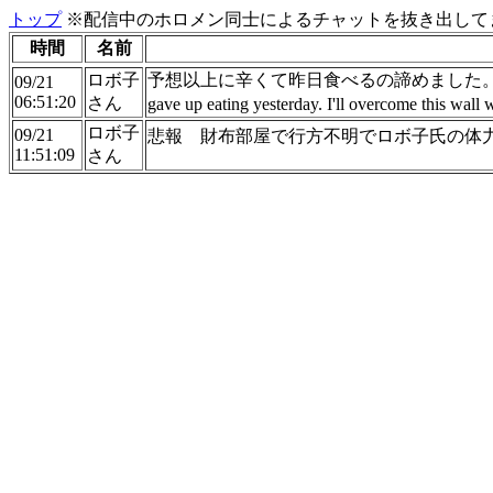
トップ
※配信中のホロメン同士によるチャットを抜き出してま
時間
名前
ロボ子
予想以上に辛くて昨日食べるの諦めました。今日はみんなと
09/21
06:51:20
さん
gave up eating yesterday. I'll overcome this wall
ロボ子
09/21
悲報 財布部屋で行方不明でロボ子氏の体
11:51:09
さん