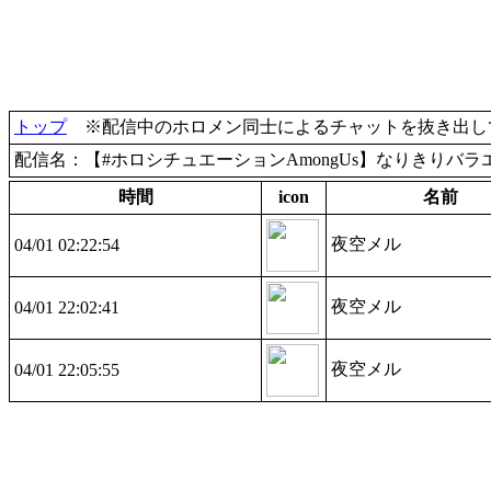
トップ
※配信中のホロメン同士によるチャットを抜き出して
配信名：【#ホロシチュエーションAmongUs】なりきりバラ
時間
icon
名前
夜空メル
04/01 02:22:54
夜空メル
04/01 22:02:41
夜空メル
04/01 22:05:55