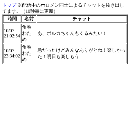
トップ
※配信中のホロメン同士によるチャットを抜き出し
てます。（10秒毎に更新）
時間
名前
チャット
角巻
10/07
わた
あ、ポルカちゃんもくるみたい！
21:02:54
め
角巻
急だったけどみんなありがとね！楽しかっ
10/07
わた
23:34:02
た！明日も楽しもう
め