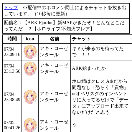
トップ
※配信中のホロメン同士によるチャットを抜き出
しています。（10秒毎に更新）
配信名：【ARK Fjordur】新MAPがきたぞ！どんなとこだ
ってんだ！？【ホロライブ/不知火フレア】
時間
icon
名前
チャット
アキ・ローゼ
キミが来るのを待ってた
07/04
23:09:16
ンタール
で！！！
アキ・ローゼ
07/04
ARK始まったか
23:13:56
ンタール
ホロ鯖はクロス Arkだから
問題なし！恐らく「貢物」
アキ・ローゼ
orオベリスクのインベント
07/04
23:38:49
ンタール
リに入ってるだけで「デー
タ」にアップロード出来て
ないだけだと思う！
アキ・ローゼ
07/05
う
00:41:26
ンタール