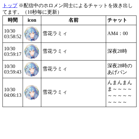
トップ
※配信中のホロメン同士によるチャットを抜き出し
てます。（10秒毎に更新）
時間
icon
名前
チャット
10/30
雪花ラミィ
AM4：00
03:58:52
10/30
雪花ラミィ
深夜28時
03:59:17
深夜28時の
10/30
雪花ラミィ
03:59:43
あげパン
んまんまん
ま～～～～
10/30
雪花ラミィ
04:06:13
～～～～～
～～～～