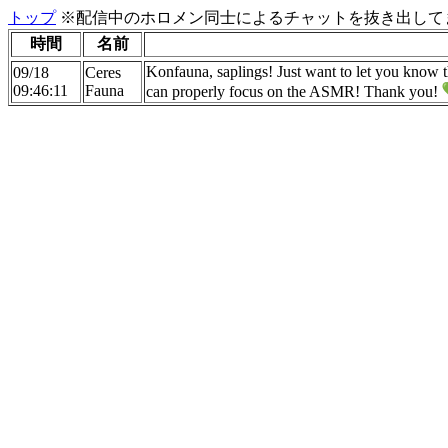
トップ
※配信中のホロメン同士によるチャットを抜き出してま
時間
名前
Konfauna, saplings! Just want to let you know tha
09/18
Ceres
09:46:11
Fauna
can properly focus on the ASMR! Thank you!