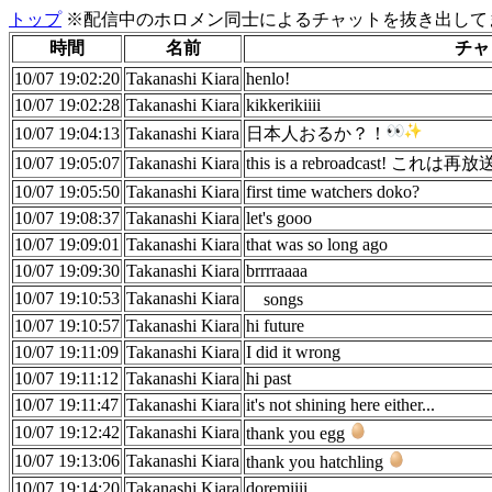
トップ
※配信中のホロメン同士によるチャットを抜き出してま
時間
名前
チャ
10/07 19:02:20
Takanashi Kiara
henlo!
10/07 19:02:28
Takanashi Kiara
kikkerikiiii
10/07 19:04:13
Takanashi Kiara
日本人おるか？！
10/07 19:05:07
Takanashi Kiara
this is a rebroadcast! これ
10/07 19:05:50
Takanashi Kiara
first time watchers doko?
10/07 19:08:37
Takanashi Kiara
let's gooo
10/07 19:09:01
Takanashi Kiara
that was so long ago
10/07 19:09:30
Takanashi Kiara
brrrraaaa
10/07 19:10:53
Takanashi Kiara
songs
10/07 19:10:57
Takanashi Kiara
hi future
10/07 19:11:09
Takanashi Kiara
I did it wrong
10/07 19:11:12
Takanashi Kiara
hi past
10/07 19:11:47
Takanashi Kiara
it's not shining here either...
10/07 19:12:42
Takanashi Kiara
thank you egg
10/07 19:13:06
Takanashi Kiara
thank you hatchling
10/07 19:14:20
Takanashi Kiara
doremiiii