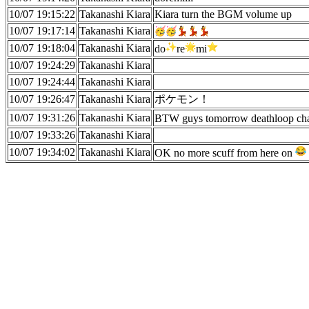
10/07 19:15:22
Takanashi Kiara
Kiara turn the BGM volume up
10/07 19:17:14
Takanashi Kiara
10/07 19:18:04
Takanashi Kiara
do
re
mi
10/07 19:24:29
Takanashi Kiara
10/07 19:24:44
Takanashi Kiara
10/07 19:26:47
Takanashi Kiara
ポケモン！
10/07 19:31:26
Takanashi Kiara
BTW guys tomorrow deathloop cha
10/07 19:33:26
Takanashi Kiara
10/07 19:34:02
Takanashi Kiara
OK no more scuff from here on